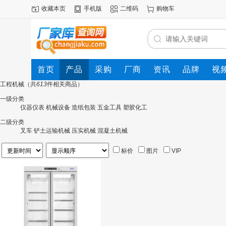
收藏本页
手机版
二维码
购物车
首页
产品
采购
厂商
资讯
品牌
视
工程机械
（共
613
件相关商品）
一级分类
仪器仪表
机械设备
造纸包装
五金工具
塑胶化工
二级分类
叉车
铲土运输机械
压实机械
混凝土机械
标价
图片
VIP