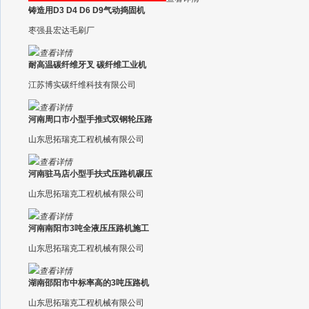
铸造用D3 D4 D6 D9气动捣固机
枣强县宏达毛刷厂
查看详情
耐高温碳纤维牙叉 碳纤维工业机
江苏博实碳纤维科技有限公司
查看详情
河南周口市小型手推式双钢轮压路
山东思拓瑞克工程机械有限公司
查看详情
河南驻马店小型手扶式压路机碾压
山东思拓瑞克工程机械有限公司
查看详情
河南南阳市3吨全液压压路机施工
山东思拓瑞克工程机械有限公司
查看详情
湖南邵阳市中标率高的3吨压路机
山东思拓瑞克工程机械有限公司