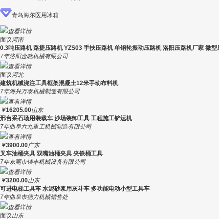
青岛海尔医用冰箱
查看详情
面议
河南
0.3吨压路机 路捷压路机 YZS03 手扶压路机 单钢轮振动压路机 洛阳压路机厂家 微
7年
洛阳金晓机械有限公司
查看详情
面议
河北
建筑机械浇注工具框架混凝土12米手动布料机
7年
海兴万泰机械制造有限公司
查看详情
￥
16205.00
山东
邢台采石场用装载车 沙场装卸工具 工程施工铲运机
7年
曲阜六九重工机械制造有限公司
查看详情
￥
3900.00
广东
叉车油桶夹具 双嘴油桶夹具 夹铁桶工具
7年
东莞市镁丰机械设备有限公司
查看详情
￥
3200.00
山东
可进电梯工具车 水泥砂浆用灰斗车 多功能电动小型工具车
7年
曲阜市德力机械销售处
查看详情
面议
山东