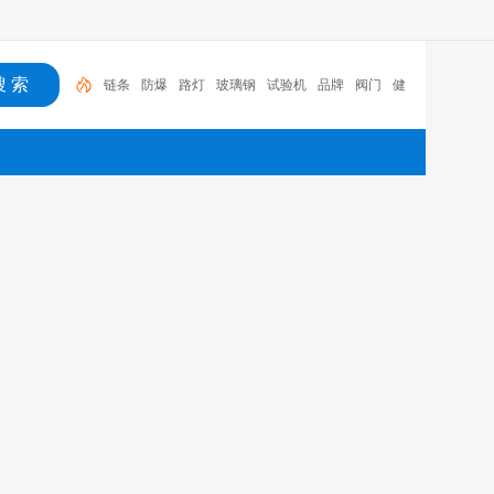
防爆
路灯
玻璃钢
试验机
品牌
阀门
健康
食
品
甲醛
链条