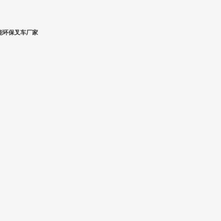
能环保叉车厂家