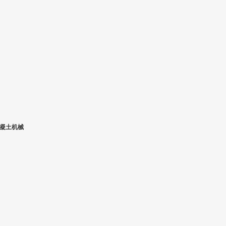
混凝土机械