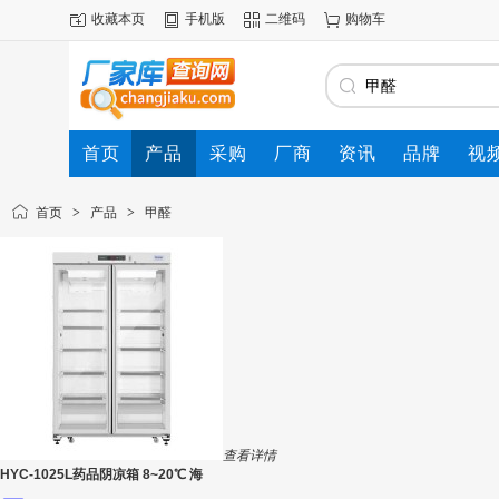
收藏本页
手机版
二维码
购物车
首页
产品
采购
厂商
资讯
品牌
视
首页
>
产品
>
甲醛
查看详情
HYC-1025L药品阴凉箱 8~20℃ 海