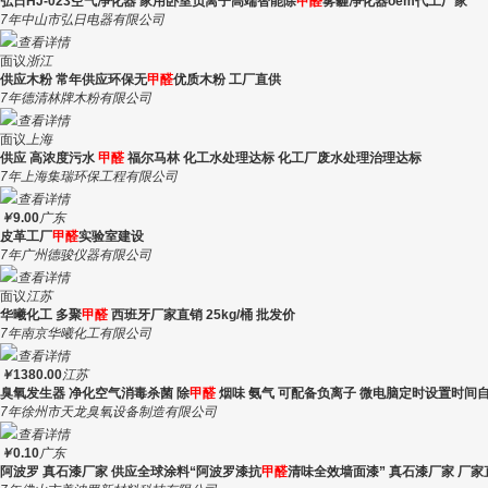
弘日HJ-023空气净化器 家用卧室负离子高端智能除
甲醛
雾霾净化器oem代工厂家
7年
中山市弘日电器有限公司
查看详情
面议
浙江
供应木粉 常年供应环保无
甲醛
优质木粉 工厂直供
7年
德清林牌木粉有限公司
查看详情
面议
上海
供应 高浓度污水
甲醛
福尔马林 化工水处理达标 化工厂废水处理治理达标
7年
上海集瑞环保工程有限公司
查看详情
￥
9.00
广东
皮革工厂
甲醛
实验室建设
7年
广州德骏仪器有限公司
查看详情
面议
江苏
华曦化工 多聚
甲醛
西班牙厂家直销 25kg/桶 批发价
7年
南京华曦化工有限公司
查看详情
￥
1380.00
江苏
臭氧发生器 净化空气消毒杀菌 除
甲醛
烟味 氨气 可配备负离子 微电脑定时设置时间
7年
徐州市天龙臭氧设备制造有限公司
查看详情
￥
0.10
广东
阿波罗 真石漆厂家 供应全球涂料“阿波罗漆抗
甲醛
清味全效墙面漆” 真石漆厂家 厂