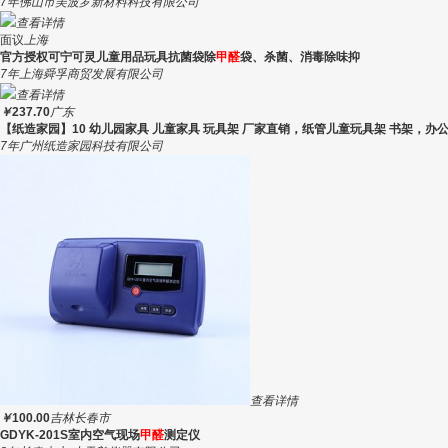
7年
佛山市美波罗新材料科技有限公司
查看详情
面议
上海
官方授权可宁可灵儿童用品玩具抗菌袋除
甲醛
袋、杀菌、消毒除味抑
7年
上海舜孚商贸发展有限公司
查看详情
￥
237.70
广东
【纸造家园】10 幼儿园家具 儿童家具 玩具架 厂家直销，纸管儿童玩具架 书架，办公
7年
广州纸造家园科技有限公司
查看详情
￥
100.00
吉林长春市
GDYK-201S室内空气现场
甲醛
测定仪