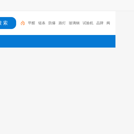
甲醛
链条
防爆
路灯
玻璃钢
试验机
品牌
阀
门
健康
食品