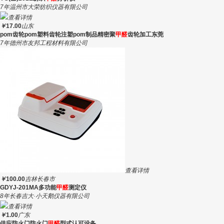
7年
温州市大荣纺织仪器有限公司
查看详情
￥
17.00
山东
pom齿轮pom塑料齿轮注塑pom制品精密聚
甲醛
齿轮加工东莞
7年
德州市友邦工程材料有限公司
查看详情
￥
100.00
吉林长春市
GDYJ-201MA多功能
甲醛
测定仪
8年
长春吉大·小天鹅仪器有限公司
查看详情
￥
1.00
广东
供应防火门防火门
甲醛
型式认可设备