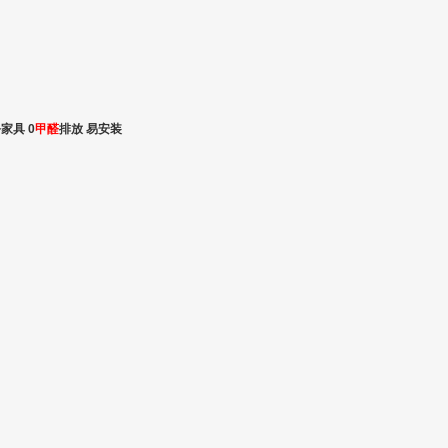
家具 0
甲醛
排放 易安装