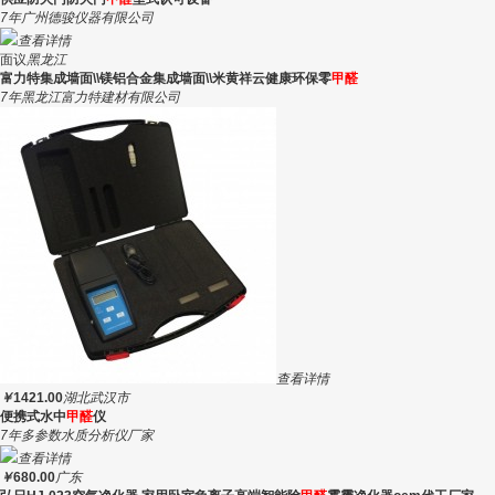
7年
广州德骏仪器有限公司
查看详情
面议
黑龙江
富力特集成墙面\\镁铝合金集成墙面\\米黄祥云健康环保零
甲醛
7年
黑龙江富力特建材有限公司
查看详情
￥
1421.00
湖北武汉市
便携式水中
甲醛
仪
7年
多参数水质分析仪厂家
查看详情
￥
680.00
广东