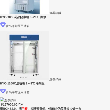
查看详情
HYC-305L药品阴凉箱 8~20℃ 海尔
青岛海尔医用冰箱
查看详情
HYC-1100C层析柜 2～8℃ 海尔生
青岛海尔医用冰箱
查看详情
￥
197000.00
广东
测ROHS2.0、测
甲醛
、多环芳香烃、邻苯8P的仪器多少钱一台