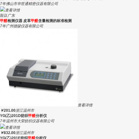
7年
佛山市华世通精密仪器有限公司
查看详情
面议
广东
甲醛
检测仪器 皮革
甲醛
含量检测的标准检测
7年
广州德骏仪器有限公司
查看详情
￥
201.00
浙江温州市
YG(乙)201D纺织
甲醛
分析仪
7年
温州市大荣纺织仪器有限公司
查看详情
￥
832.00
浙江温州市
YG(乙)201E纺织
甲醛
分析仪