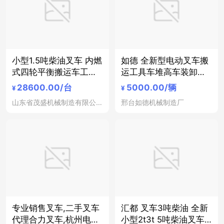
小型1.5吨柴油叉车 内燃
如德 全新型电动叉车搬
式四轮平衡搬运车工场
运工具车堆高车装卸搬
专用工具车
运电动叉车厂家直售 全
28600.00
/台
5000.00
/辆
¥
¥
电动叉车 多功能环保叉
山东省茂盛机械制造有限公司
邢台如德机械制造厂
车厂家
专业销售叉车,二手叉车
汇都 叉车3吨柴油 全新
代理合力叉车,杭州电瓶
小型2t3t 5吨柴油叉车