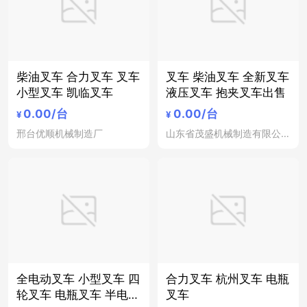
柴油叉车 合力叉车 叉车
叉车 柴油叉车 全新叉车
小型叉车 凯临叉车
液压叉车 抱夹叉车出售
0.00
/台
0.00
/台
¥
¥
邢台优顺机械制造厂
山东省茂盛机械制造有限公司
全电动叉车 小型叉车 四
合力叉车 杭州叉车 电瓶
轮叉车 电瓶叉车 半电动
叉车