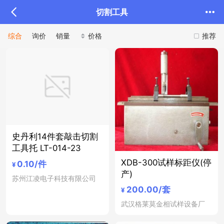
切割工具
综合
询价
销量
价格
推荐
史丹利14件套敲击切割
工具托 LT-014-23
XDB-300试样标距仪(停
0.10
/件
¥
产)
苏州江凌电子科技有限公司
200.00
/套
¥
武汉格莱莫金相试样设备厂