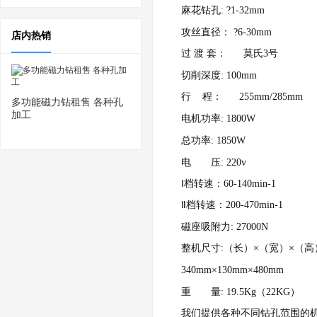
麻花钻孔:
?1-32mm
攻丝直径：
?6-30mm
店内热销
过 渡 套： 莫氏3号
切削深度:
100mm
行 程： 255mm/285mm
多功能磁力钻租售 各种孔
加工
电机功率:
1800W
总功率:
1850W
电 压:
220v
Ⅰ档转速：60-140min-1
Ⅱ档转速：200-470min-1
磁座吸附力:
27000N
整机尺寸:（长）×（宽）×（高
340mm×130mm×480mm
重 量:
19.5Kg（22KG）
我们提供各种不同钻孔范围的