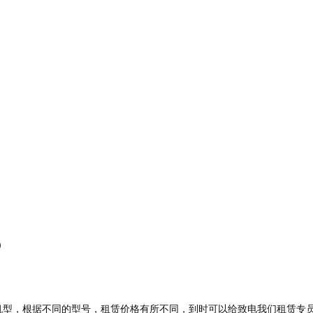
）
机型，根据不同的型号，租赁价格有所不同，到时可以给致电我们租赁专