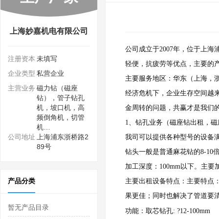
上海妙嘉机电有限公司
公司成立于2007年，位于上
注册资本
未填写
轻便，抗疲劳等优点，主要的
企业类型
私营企业
主要服务地区：华东（上海，
主营业务
磁力钻（磁座
经济危机下，企业生存空间越
钻），管子钻孔
机，坡口机，高
金周转的问题，共赢才是我们
频倒角机，切管
1、钻孔业务（磁座钻出租，
机…
公司地址
上海浦东浙桥路2
我司可以提供各种型号的设备满
89号
钻头一般是普通麻花钻的8-10
加工深度：100mm以下。主
产品分类
主要出租设备特点：主要特点
果更佳；同时也解决了管道要
暂无产品目录
功能：取芯钻孔:
?12-100mm