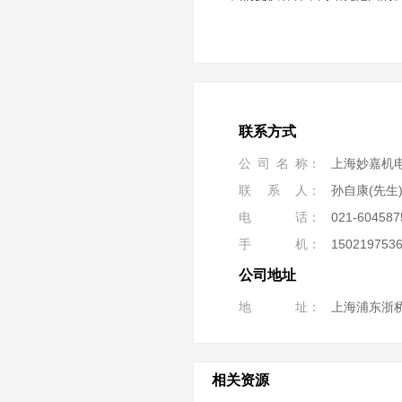
联系方式
公司名称
上海妙嘉机
联系人
孙自康(先生
电话
021-604587
手机
150219753
公司地址
地址
上海浦东浙桥
相关资源