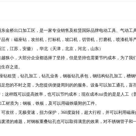
海浦东金桥出口加工区，是一家专业销售及租赁国际品牌电动工具、气动
产品有：磁座钻，攻丝机，打标机，坡口机，切管机，打磨机，喷漆机等
浙江，江苏，安徽），华北（天津，北京，河北，山东）
来越狭小，大部分企业都选择了坚持，但是坚持也需要节约成本，为了我
的生存之道。
磁座钻租赁，钻孔加工，钻孔业务，钢板钻孔承包，钢结构钻孔加工，槽钢
足您的不时之需，为您提供便捷周到的的服务。设备可以加工通孔，盲孔。通孔
倍；这样既可以提高效率，也可以节约成本；现在成本zui贵的是是人工（普工1
要加工材质为：钢板，铁板，及可以用磁铁吸附的工件。
：可攻丝，无极变速，扭力保护，360度旋转，超大行程，并可以利用磁
清废渣的难题，对钢板重叠钻孔也可以取得满意的效果，对不锈钢管子和