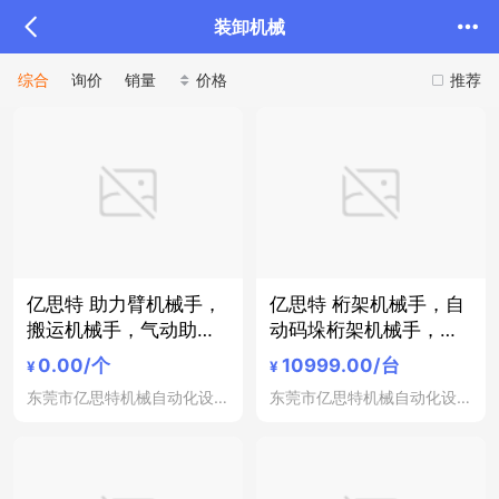
装卸机械
综合
询价
销量
价格
推荐
亿思特 助力臂机械手，
亿思特 桁架机械手，自
搬运机械手，气动助力
动码垛桁架机械手，桁
机械手 悬挂式机械手厂
架码垛机械手厂家定制
0.00
/个
10999.00
/台
¥
¥
家定制
东莞市亿思特机械自动化设备有限公司
东莞市亿思特机械自动化设备有限公司