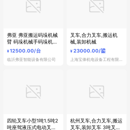
弗亚 弗亚搬运码垛机械
叉车,合力叉车,搬运机
臂 码垛机械手码垛机械
械,装卸机械
臂码垛机械手科码垛机
12500.00
/台
23000.00
/鍙
¥
¥
器人来电咨询 码垛机械
临沂弗亚智能设备有限公司
上海宝俸机电设备工程有限公司
手
四轮叉车小型1吨1.5吨2
杭州叉车,合力叉车,搬运
吨座驾液压式电动叉车
叉车,装卸叉车 3吨叉车/