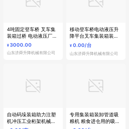
4吨固定登车桥 叉车集
移动登车桥电动液压升
装箱过桥 电动液压厂房
降平台叉车集装箱装卸
升降机 装卸货平台梯
货梯厂房物流码头升降
3000.00
0.00
/台
¥
¥
机
山东济舜升降机械有限公司
山东济舜升降机械有限公司
自动码垛装箱助力注塑
专用集装箱装卸管道吸
机冲压工业桁架机械手
粮机 粮食进仓用的吸粮
焊接搬运坐标机器人 自
机 气力吸粮机