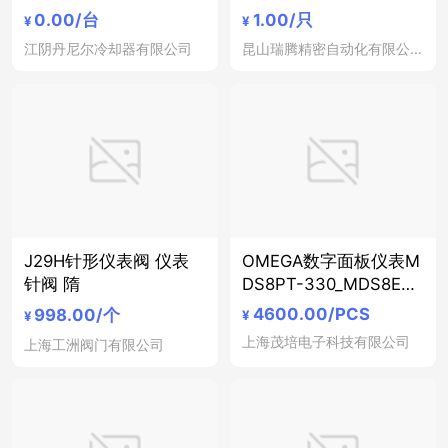
热器
0.00
/台
1.00
/只
¥
¥
江阴丹尼尔冷却器有限公司
昆山瑞腾精密自动化有限公司
J29H针形仪表阀 仪表
OMEGA数字面板仪表M
针阀 隋
DS8PT-330_MDS8EPT
-330_-C24-EIP-A
4600.00
/PCS
998.00
/个
¥
¥
上海茂培电子科技有限公司
上海工洲阀门有限公司