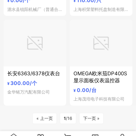
0.00
/个
110.00
/只
¥
¥
泗水县锐阳机械厂（普通合伙）
上海积荣塑料托盘制造有限公司
长安6363/6378仪表台
OMEGA欧米茄DP400S
显示面板仪表温控器
300.00
/个
¥
0.00
/台
¥
金华铭万汽配有限公司
上海茂培电子科技有限公司
« 上一页
1
/16
下一页 »