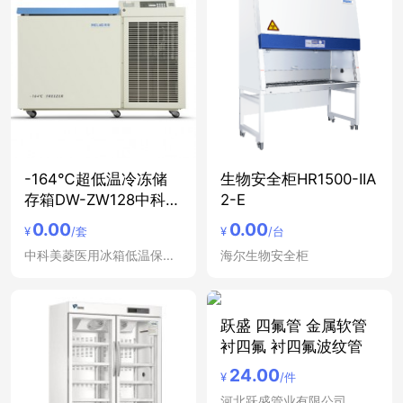
-164℃超低温冷冻储
生物安全柜HR1500-IIA
存箱DW-ZW128中科美
2-E
菱
0.00
0.00
¥
/套
¥
/台
中科美菱医用冰箱低温保存箱冷藏箱
海尔生物安全柜
跃盛 四氟管 金属软管
衬四氟 衬四氟波纹管
24.00
¥
/件
河北跃盛管业有限公司