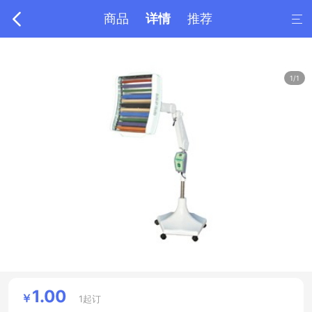

商品
详情
推荐

1/1
1.00
￥
1起订