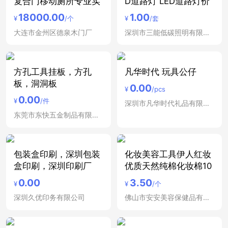
复合门移动厕所专业实
D道路灯 LED道路灯价
18000.00
1.00
¥
/个
¥
/套
大连市金州区德泉木门厂
深圳市三能低碳照明有限公司
方孔工具挂板，方孔
凡华时代 玩具公仔
板，洞洞板
0.00
¥
/pcs
0.00
¥
/件
深圳市凡华时代礼品有限公司
东莞市东快五金制品有限公司
包装盒印刷，深圳包装
化妆美容工具伊人红妆
盒印刷，深圳印刷厂
优质天然纯棉化妆棉10
0.00
3.50
¥
¥
/个
深圳久优印务有限公司
佛山市安安美容保健品有限公司