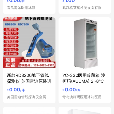
0.00
1.00
¥
/套
¥
青岛海尔医用冰箱
武汉格莱莫检测设备有限公司
新款RD8200地下管线
YC-330医用冷藏箱 澳
探测仪 英国雷迪原装进
柯玛(AUCMA) 2~8℃
0.00
0.00
¥
/件
¥
/件
英国雷迪管线探测仪金属管道定位仪
青岛澳柯玛医用冰箱医用冷藏箱低温冰箱冷藏柜立式冷冻