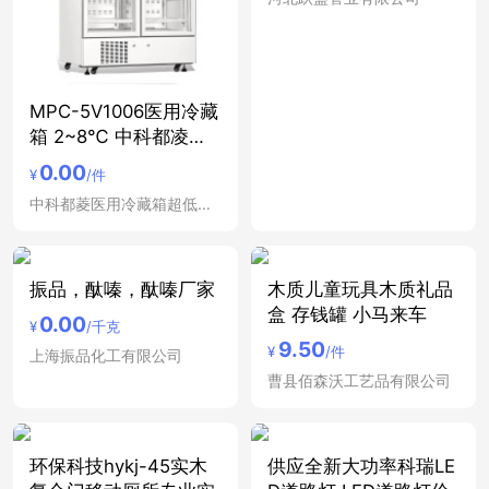
MPC-5V1006医用冷藏
箱 2~8℃ 中科都凌双
开
0.00
¥
/件
中科都菱医用冷藏箱超低温冰箱安徽合肥医用低温保存箱
振品，酞嗪，酞嗪厂家
木质儿童玩具木质礼品
盒 存钱罐 小马来车
0.00
¥
/千克
9.50
¥
/件
上海振品化工有限公司
曹县佰森沃工艺品有限公司
环保科技hykj-45实木
供应全新大功率科瑞LE