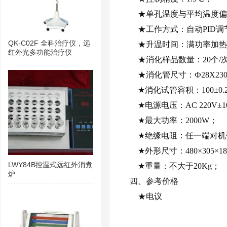
★单孔温度与平均温度偏差
★工作方式：自动PID调
QK-C02F 全科治疗仪，远
★升温时间：满功率加热，
红外光多功能治疗仪
★消化样品数量：20个/次(20
★消化管尺寸：Ф28Х230mm
★消化试管容积：100±0.25mL
★电源电压：AC 220V±10
★最大功率：2000W；
★绝缘电阻：任一端对机壳
★外形尺寸：480×305×18
LWY84B控温式远红外消煮
★重量：不大于20Kg；
炉
四、参考价格
★电议