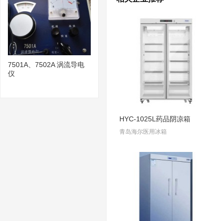
7501A、7502A 涡流导电
仪
HYC-1025L药品阴凉箱
青岛海尔医用冰箱