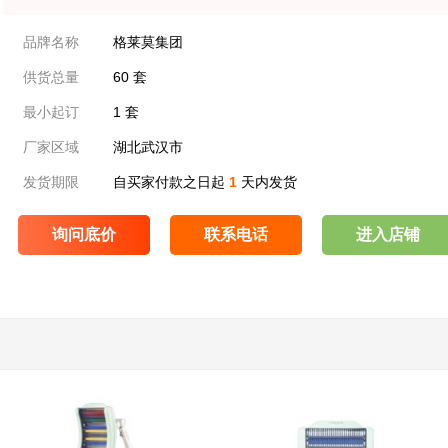
品牌名称
格莱莫集团
供货总量
60 套
最小起订
1 套
厂家区域
湖北武汉市
发货期限
自买家付款之日起
1
天内发货
询问底价
联系电话
进入店铺