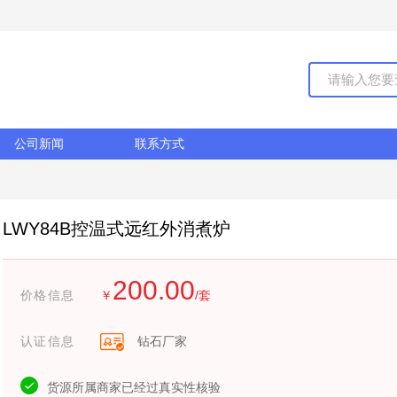
公司新闻
联系方式
LWY84B控温式远红外消煮炉
200.00
价格信息
￥
/套
认证信息
钻石厂家
货源所属商家已经过真实性核验