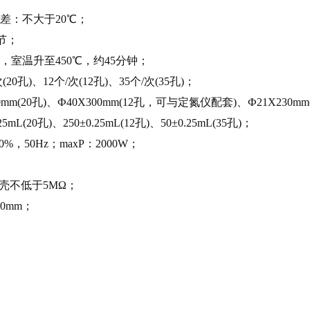
：不大于20℃；
节；
室温升至450℃，约45分钟；
孔)、12个/次(12孔)、35个/次(35孔)；
(20孔)、Ф40Х300mm(12孔，可与定氮仪配套)、Ф21Х230mm(
(20孔)、250±0.25mL(12孔)、50±0.25mL(35孔)；
%，50Hz；maxP：2000W；
不低于5MΩ；
0mm；