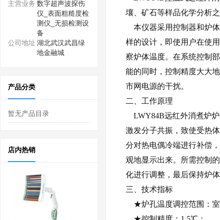
主营业务
数字超声波探伤
壤、矿石等样品化学分析
仪_表面粗糙度检
测仪_无损检测设
本仪器采用控制器和炉体
备
样的设计，即使用户在使用
公司地址
湖北武汉武昌绿
地金融城
察炉体温度。在系统控制部
能的同时，控制精度大大地
市网电源的干扰。
产品分类
二、工作原理
暂无产品目录
LWY84B远红外消煮炉
激发分子共振，致使受热体
分对热电偶冷端进行补偿，
店内热销
观地显示出来。所需控制的
化进行调整，最后保持炉体
三、技术指标
★炉孔温度调控范围：室温
★控制精度：1.5℃；