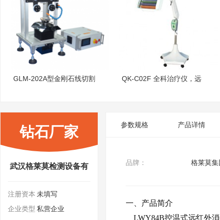
GLM-202A型金刚石线切割
QK-C02F 全科治疗仪，远
参数规格
产品详情
钻石厂家
品牌：
格莱莫集
武汉格莱莫检测设备有
注册资本
未填写
限公司
一、产品简介
企业类型
私营企业
LWY84B控温式远红外