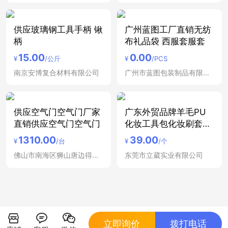
供应玻璃钢工具手柄 锹
广州蓝图工厂直销无纺
柄
布礼品袋 西服套服套
15.00
0.00
¥
/公斤
¥
/PCS
南京安博复合材料有限公司
广州市蓝图包装制品有限公司
供应空气门空气门厂家
广东外贸品牌羊毛PU
直销供应空气门空气门
化妆工具包化妆刷套装
包
1310.00
39.00
¥
/台
¥
/个
佛山市南海区狮山唐边得力达塑料五金电器厂
东莞市立葳实业有限公司
立即询价
拨打电话