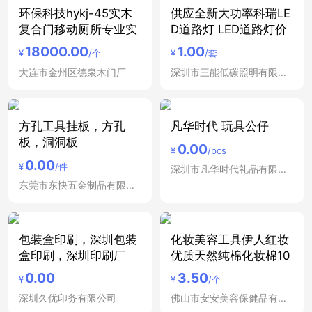
环保科技hykj-45实木
供应全新大功率科瑞LE
复合门移动厕所专业实
D道路灯 LED道路灯价
18000.00
1.00
¥
/个
¥
/套
大连市金州区德泉木门厂
深圳市三能低碳照明有限公司
方孔工具挂板，方孔
凡华时代 玩具公仔
板，洞洞板
0.00
¥
/pcs
0.00
¥
/件
深圳市凡华时代礼品有限公司
东莞市东快五金制品有限公司
包装盒印刷，深圳包装
化妆美容工具伊人红妆
盒印刷，深圳印刷厂
优质天然纯棉化妆棉10
0.00
3.50
¥
¥
/个
深圳久优印务有限公司
佛山市安安美容保健品有限公司