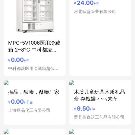
24.00
¥
/件
河北跃盛管业有限公司
MPC-5V1006医用冷藏
箱 2~8℃ 中科都凌双
开
0.00
¥
/件
中科都菱医用冷藏箱超低温冰箱安徽合肥医用低温保存箱
振品，酞嗪，酞嗪厂家
木质儿童玩具木质礼品
盒 存钱罐 小马来车
0.00
¥
/千克
9.50
¥
/件
上海振品化工有限公司
曹县佰森沃工艺品有限公司