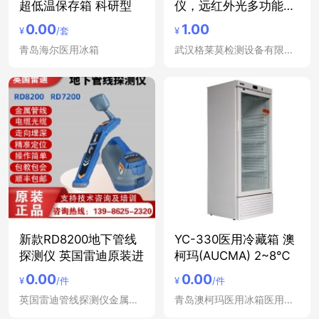
超低温保存箱 科研型
仪，远红外光多功能治
疗仪
0.00
1.00
¥
/套
¥
青岛海尔医用冰箱
武汉格莱莫检测设备有限公司
新款RD8200地下管线
YC-330医用冷藏箱 澳
探测仪 英国雷迪原装进
柯玛(AUCMA) 2~8℃
0.00
0.00
¥
/件
¥
/件
英国雷迪管线探测仪金属管道定位仪
青岛澳柯玛医用冰箱医用冷藏箱低温冰箱冷藏柜立式冷冻