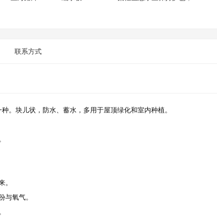
联系方式
一种。块儿状，防水、蓄水，多用于屋顶绿化和室内种植。
。
来。
份与氧气。
。