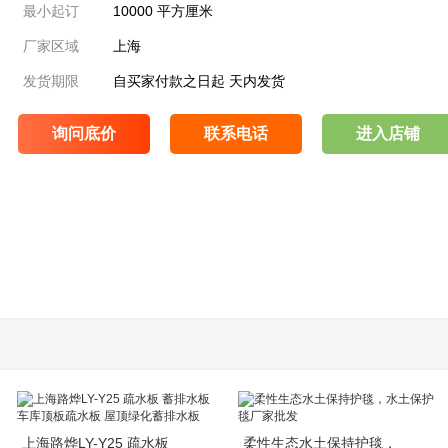
最小起订
10000 平方厘米
厂家区域
上海
发货期限
自买家付款之日起
天内发货
询问底价
联系电话
进入店铺
上海路烨LY-Y25 疏水板
柔性生态水土保持护毯，