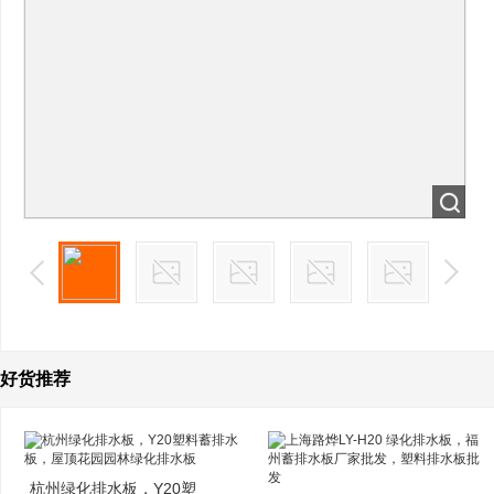
好货推荐
杭州绿化排水板，Y20塑