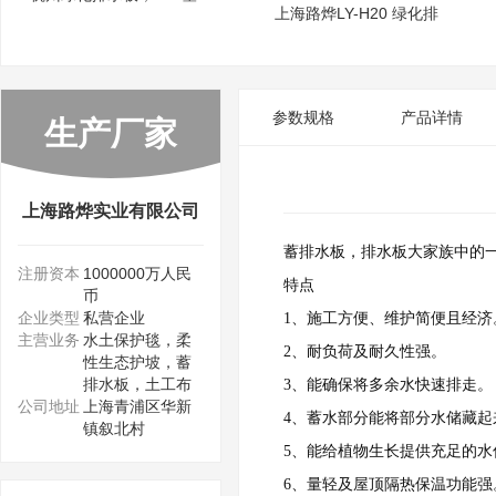
上海路烨LY-H20 绿化排
参数规格
产品详情
生产厂家
上海路烨实业有限公司
蓄排水板，排水板大家族中的
注册资本
1000000万人民
特点
币
企业类型
私营企业
1、施工方便、维护简便且经济
主营业务
水土保护毯，柔
2、耐负荷及耐久性强。
性生态护坡，蓄
排水板，土工布
3、能确保将多余水快速排走。
公司地址
上海青浦区华新
4、蓄水部分能将部分水储藏起
镇叙北村
5、能给植物生长提供充足的水
6、量轻及屋顶隔热保温功能强