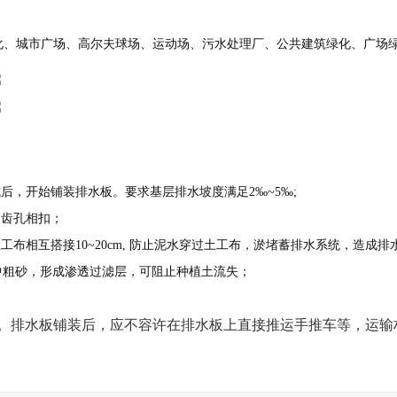
化、城市广场、高尔夫球场、运动场、污水处理厂、公共建筑绿化、广场
成后，开始铺装排水板。要求基层排水坡度满足2‰~5‰;
，齿孔相扣；
工布相互搭接10~20cm, 防止泥水穿过土工布，淤堵蓄排水系统，造成
mm中粗砂，形成渗透过滤层，可阻止种植土流失；
护。排水板铺装后，应不容许在排水板上直接推运手推车等，运