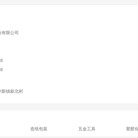
业有限公司
)
88
88
华新镇叙北村
造纸包装
五金工具
塑胶