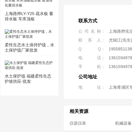
上海路烨LY-Y25 疏水板 蓄
排水板 车库顶板
联系方式
公司名称
上海路烨实
联系人
尤锦江(先生
柔性生态水土保持护毯，水
Q Q
1955851138
土保护毯厂家批发
电话
136159497
手机
136159497
水土保护毯 福建柔性生态
公司地址
护坡供应-批发
地址
上海青浦区
相关资源
仪器仪表
机械设备