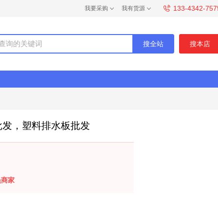
133-4342-757
我要采购
我有货源
搜全站
搜本店
家批发，塑料排水板批发
员商家