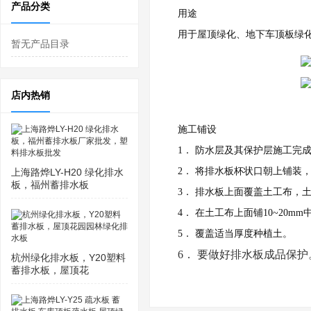
产品分类
用途
用于屋顶绿化、地下车顶板绿
暂无产品目录
店内热销
施工铺设
1． 防水层及其保护层施工完
2． 将排水板杯状口朝上铺装
上海路烨LY-H20 绿化排水
板，福州蓄排水板
3． 排水板上面覆盖土工布，土
4． 在土工布上面铺10~20
5． 覆盖适当厚度种植土。
6． 要做好排水板成品保
杭州绿化排水板，Y20塑料
蓄排水板，屋顶花