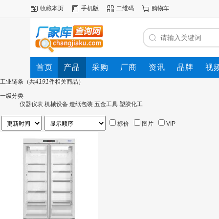
收藏本页
手机版
二维码
购物车
首页
产品
采购
厂商
资讯
品牌
视
工业链条
（共
4191
件相关商品）
一级分类
仪器仪表
机械设备
造纸包装
五金工具
塑胶化工
标价
图片
VIP