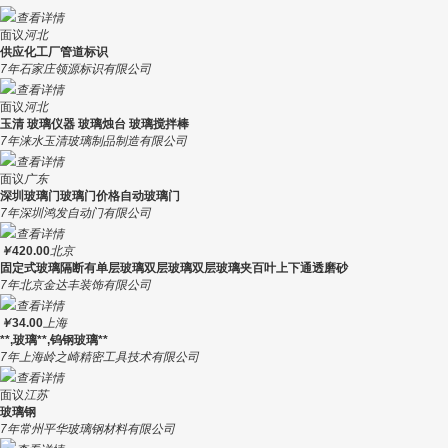
查看详情
面议
河北
供应化工厂管道标识
7年
石家庄领源标识有限公司
查看详情
面议
河北
玉清 玻璃仪器 玻璃烛台 玻璃搅拌棒
7年
涞水玉清玻璃制品制造有限公司
查看详情
面议
广东
深圳玻璃门玻璃门价格自动玻璃门
7年
深圳鸿发自动门有限公司
查看详情
￥
420.00
北京
固定式玻璃隔断有单层玻璃双层玻璃双层玻璃夹百叶上下通透磨砂
7年
北京金达丰装饰有限公司
查看详情
￥
34.00
上海
**,玻璃**,钨钢玻璃**
7年
上海岭之崎精密工具技术有限公司
查看详情
面议
江苏
玻璃钢
7年
常州平华玻璃钢材料有限公司