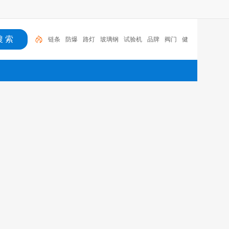
链条
防爆
路灯
玻璃钢
试验机
品牌
阀门
健
康
食品
甲醛