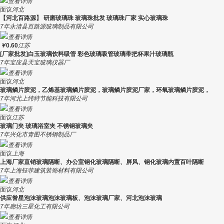
查看详情
面议
河北
【河北百路源】 研磨玻璃珠 玻璃珠批发 玻璃珠厂家 实心玻璃珠
7年
永清县百路源玻璃制品有限公司
查看详情
￥
0.60
江苏
[厂家批发]白玉玻璃饮料吸管 彩色玻璃吸管玻璃带把杯果汁玻璃瓶
7年
宝应县天宝玻璃仪器厂
查看详情
面议
河北
玻璃鳞片胶泥，乙烯基玻璃鳞片胶泥，玻璃鳞片胶泥厂家，环氧玻璃鳞片胶泥，
7年
河北上纬特节能科技有限公司
查看详情
面议
江苏
玻璃门夹 玻璃浴室夹 不锈钢玻璃夹
7年
兴化市青图不锈钢制品厂
查看详情
面议
上海
上海厂家直销玻璃隔断、办公室钢化玻璃隔断、屏风、钢化玻璃内置百叶隔断
7年
上海钰菲建筑装饰材料有限公司
查看详情
面议
河北
供应誉星泡沫玻璃泡沫玻璃板、泡沫玻璃厂家、河北泡沫玻璃
7年
廊坊三星化工有限公司
查看详情