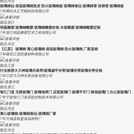
面议
河北
玻璃棉毡 保温玻璃棉批发 防火玻璃棉板 玻璃棉卷毡 玻璃棉管 岩棉管 玻璃棉板
7年
廊坊永正节能科技有限公司
查看详情
面议
浙江
明磊雕塑 玻璃钢雕塑 玻璃钢雕塑价格 水壶雕塑 玻璃钢雕塑定制
7年
浙江明磊雕塑艺术工程有限公司
查看详情
面议
河北
【江昊】 玻璃棉 离心玻璃棉 保温玻璃棉 防火玻璃棉 厂家直销
7年
廊坊江昊防腐材料有限公司
查看详情
面议
江苏
行业推荐大力神玻璃吊装带/玻璃扁平吊带/玻璃吊带玻璃吊带价格
7年
江苏大力神吊装设备有限公司
查看详情
面议
浙江
智汇门道 无框玻璃门 玻璃地弹门 店面玻璃门 玻璃平开门 商场玻璃门 办公室玻璃门
7年
宁波智汇门道系统控制技术有限公司
查看详情
面议
河北
离心玻璃棉-玻璃棉卷毡-玻璃棉厂家
7年
大城县凯盈保温材料厂
查看详情
面议
河北