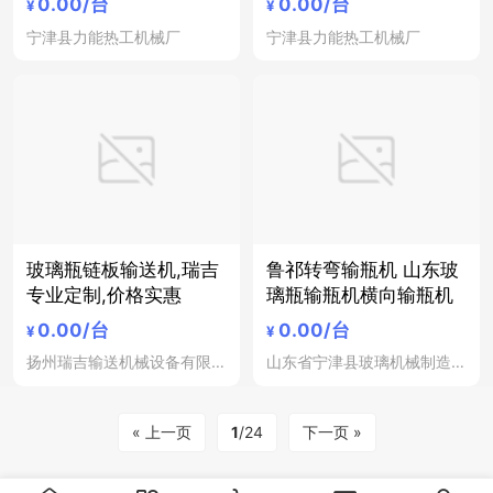
0.00
/台
0.00
/台
¥
¥
输送机
宁津县力能热工机械厂
宁津县力能热工机械厂
玻璃瓶链板输送机,瑞吉
鲁祁转弯输瓶机 山东玻
专业定制,价格实惠
璃瓶输瓶机横向输瓶机
0.00
/台
0.00
/台
¥
¥
扬州瑞吉输送机械设备有限公司
山东省宁津县玻璃机械制造厂
« 上一页
1
/24
下一页 »