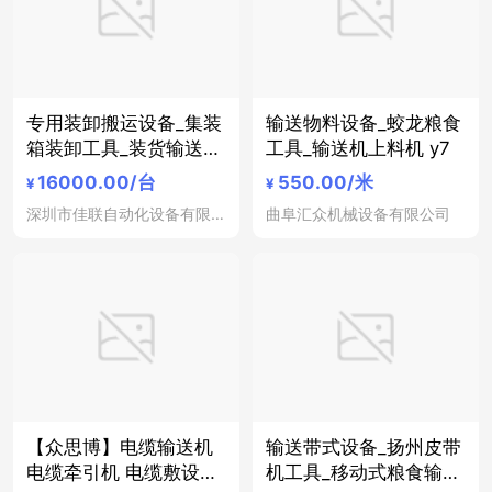
专用装卸搬运设备_集装
输送物料设备_蛟龙粮食
箱装卸工具_装货输送设
工具_输送机上料机 y7
备
16000.00
/台
550.00
/米
¥
¥
深圳市佳联自动化设备有限公司
曲阜汇众机械设备有限公司
【众思博】电缆输送机
输送带式设备_扬州皮带
电缆牵引机 电缆敷设机
机工具_移动式粮食输送