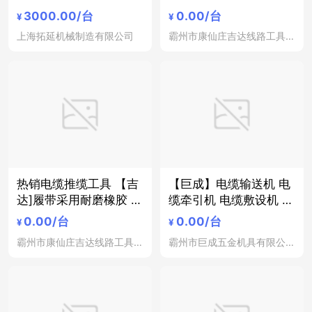
上下层左右倍速链循环
线缆推送设备电缆光纤
3000.00
/台
0.00
/台
¥
¥
线 玩具组装生产拉
传送机
上海拓延机械制造有限公司
霸州市康仙庄吉达线路工具厂
热销电缆推缆工具 【吉
【巨成】电缆输送机 电
达]履带采用耐磨橡胶 线
缆牵引机 电缆敷设机 电
缆推送设备电缆光纤传
缆施工工具
0.00
/台
0.00
/台
¥
¥
送机
霸州市康仙庄吉达线路工具厂
霸州市巨成五金机具有限公司