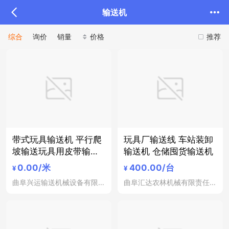
输送机
综合
询价
销量
价格
推荐
带式玩具输送机 平行爬
玩具厂输送线 车站装卸
坡输送玩具用皮带输送
输送机 仓储囤货输送机
机 DY
0.00
/米
400.00
/台
¥
¥
曲阜兴运输送机械设备有限公司
曲阜汇达农林机械有限责任公司