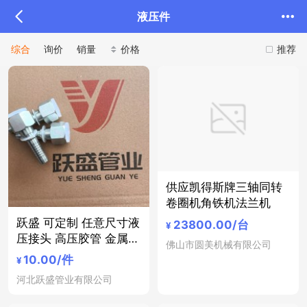
液压件
综合
询价
销量
价格
推荐
供应凯得斯牌三轴同转
卷圈机角铁机法兰机
跃盛 可定制 任意尺寸液
23800.00
/台
¥
压接头 高压胶管 金属软
佛山市圆美机械有限公司
管 厂家直销 质优价廉
10.00
/件
¥
河北跃盛管业有限公司