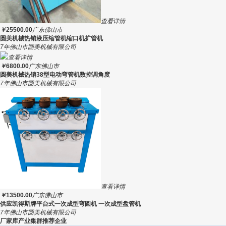
查看详情
￥
25500.00
广东佛山市
圆美机械热销液压缩管机缩口机扩管机
7年
佛山市圆美机械有限公司
查看详情
￥
6800.00
广东佛山市
圆美机械热销38型电动弯管机数控调角度
7年
佛山市圆美机械有限公司
查看详情
￥
13500.00
广东佛山市
供应凯得斯牌平台式一次成型弯圆机 一次成型盘管机
7年
佛山市圆美机械有限公司
厂家库产业集群推荐企业