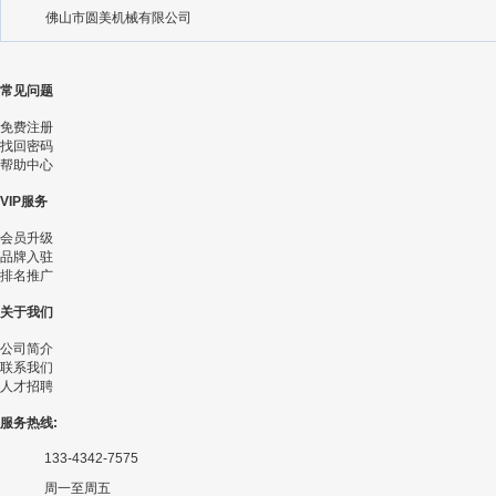
佛山市圆美机械有限公司
常见问题
免费注册
找回密码
帮助中心
VIP服务
会员升级
品牌入驻
排名推广
关于我们
公司简介
联系我们
人才招聘
服务热线:
133-4342-7575
周一至周五