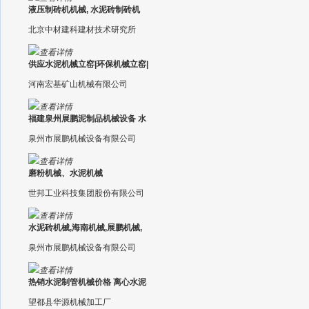
液压制砖机机械, 水泥砖制砖机
北京中材建科建材技术研究所
查看详情
供应水泥机械立窑|环保机械立窑|
河南宏基矿山机械有限公司
查看详情
福建泉州展鹏泥制品机械设备 水
泉州市展鹏机械设备有限公司
查看详情
磨粉机械、水泥机械
世邦工业科技集团股份有限公司
查看详情
水泥砖机械,海南机械,展鹏机械,
泉州市展鹏机械设备有限公司
查看详情
热销水泥制管机械价格 离心水泥
望都县华源机械加工厂