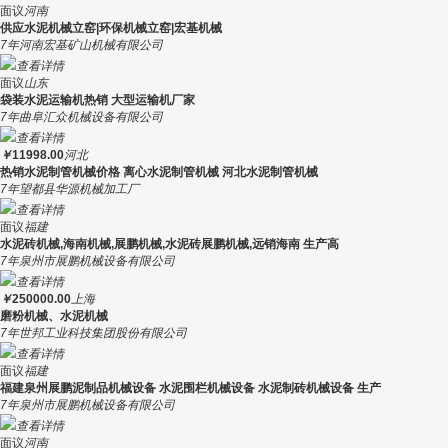
面议
河南
供应水泥机械立窑|环保机械立窑|宏基机械
7年
河南宏基矿山机械有限公司
查看详情
面议
山东
袋装水泥运输机热销 大型运输机厂家
7年
曲阜汇众机械设备有限公司
查看详情
￥
11998.00
河北
热销水泥制管机械价格 离心水泥制管机械 河北水泥制管机械
7年
望都县华源机械加工厂
查看详情
面议
福建
水泥砖机械,海南机械,展鹏机械,水泥砖展鹏机械,远销海南 生产高
7年
泉州市展鹏机械设备有限公司
查看详情
￥
250000.00
上海
磨粉机械、水泥机械
7年
世邦工业科技集团股份有限公司
查看详情
面议
福建
福建泉州展鹏泥制品机械设备 水泥围栏机械设备 水泥制砖机械设备 生产
7年
泉州市展鹏机械设备有限公司
查看详情
面议
河南