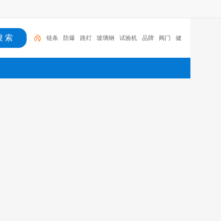
链条
防爆
路灯
玻璃钢
试验机
品牌
阀门
健
康
食品
甲醛