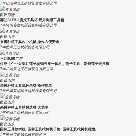
7年
山东中煤工矿物资集团有限公司
查看详情
面议
河南
赛兰SLTB-I 测报工具箱 野外测报工具箱
7年
河南赛兰仪器设备制造有限公司
查看详情
面议
山东
果树种植工具农业机械 操作方便安全
7年
曲阜汇众机械设备有限公司
查看详情
￥
240.00
广东
供应【企业采集】莲子剥壳去皮一体机，莲子工具，新鲜莲子去皮机
7年
广州兴之荣机械设备有限公司
查看详情
面议
山东
果树种植工具栽种果林 操作简单
7年
曲阜兴运输送机械设备有限公司
查看详情
面议
山东
果树种植工具植树造林 大功率
7年
曲阜汇众机械设备有限公司
查看详情
面议
山东
园林工具挖树机_园林工具挖树机价格_园林工具挖树机批发/
7年
曲阜市助民机械有限公司