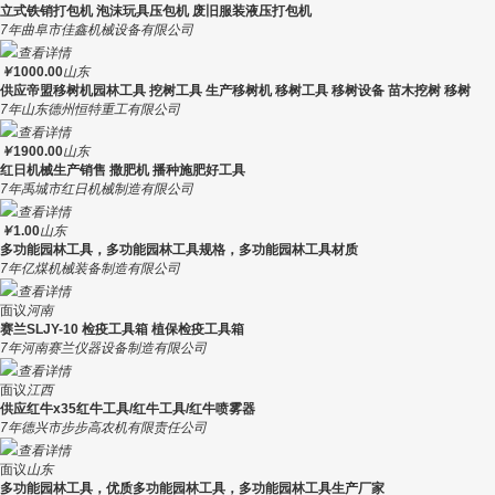
立式铁销打包机 泡沫玩具压包机 废旧服装液压打包机
7年
曲阜市佳鑫机械设备有限公司
查看详情
￥
1000.00
山东
供应帝盟移树机园林工具 挖树工具 生产移树机 移树工具 移树设备 苗木挖树 移树
7年
山东德州恒特重工有限公司
查看详情
￥
1900.00
山东
红日机械生产销售 撒肥机 播种施肥好工具
7年
禹城市红日机械制造有限公司
查看详情
￥
1.00
山东
多功能园林工具，多功能园林工具规格，多功能园林工具材质
7年
亿煤机械装备制造有限公司
查看详情
面议
河南
赛兰SLJY-10 检疫工具箱 植保检疫工具箱
7年
河南赛兰仪器设备制造有限公司
查看详情
面议
江西
供应红牛x35红牛工具/红牛工具/红牛喷雾器
7年
德兴市步步高农机有限责任公司
查看详情
面议
山东
多功能园林工具，优质多功能园林工具，多功能园林工具生产厂家