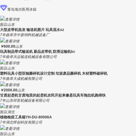
青岛海尔医用冰箱
查看详情
面议
山东
大型皮带机批发 输送机图片 玩具流水xz
7年
曲阜市中新饲料机械设备厂
查看详情
￥
600.00
山东
玩具制品带式输送机 新品皮带机 防滑运输机kc
7年
曲阜兴运输送机械设备有限公司
查看详情
面议
山东
塑料玩具小型双轴撕碎机设计定制 垃圾废品撕碎机 木材塑料破碎机
7年
曲阜大成机械有限公司
查看详情
￥
2000.00
山东
甘蔗起垄机甘蔗地里的起垄机农民开起来像是玩具车拖拉机跑得快
7年
山东祥富机械设备有限公司
查看详情
面议
湖北
植物检疫工具箱YH-DU-80006A
7年
湖北晖创科技有限公司
查看详情
面议
山东