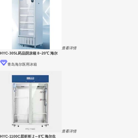
查看详情
HYC-305L药品阴凉箱 8~20℃ 海尔
青岛海尔医用冰箱
查看详情
HYC-1100C层析柜 2～8℃ 海尔生