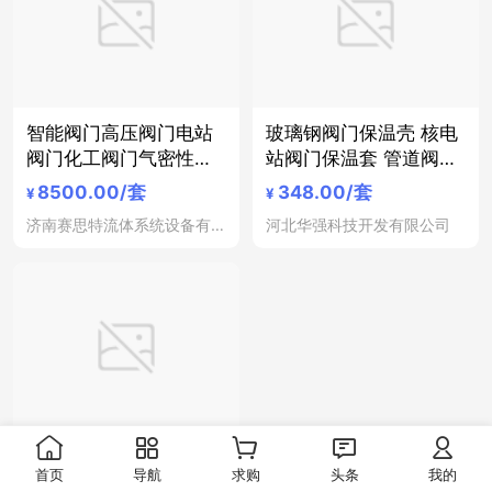
智能阀门高压阀门电站
玻璃钢阀门保温壳 核电
阀门化工阀门气密性检
站阀门保温套 管道阀门
测试验装置
保温壳
8500.00
/套
348.00
/套
¥
¥
济南赛思特流体系统设备有限公司
河北华强科技开发有限公司
上海金盾阀门 Z61Y电站
首页
导航
求购
头条
我的
闸阀 上海标一阀门 电动