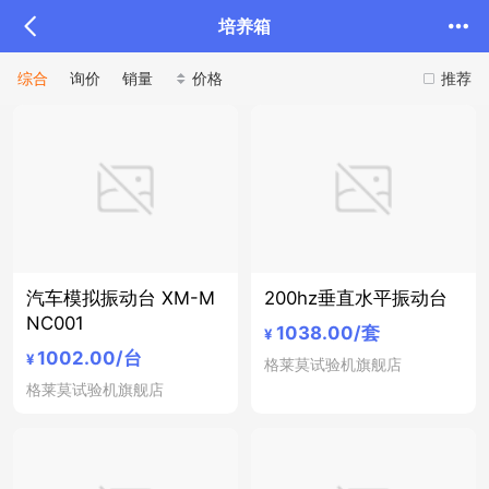
培养箱
综合
询价
销量
价格
推荐
汽车模拟振动台 XM-M
200hz垂直水平振动台
NC001
1038.00
/套
¥
1002.00
/台
¥
格莱莫试验机旗舰店
格莱莫试验机旗舰店