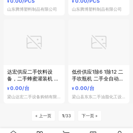
0.00
/PCS
0.00
/PCS
¥
¥
行业专用
罐行业专用
山东腾博塑料制品有限公司
山东腾博塑料制品有限公司
达宏供应二手饮料设
低价供应1除6 1除12 二
备，二手蜂蜜灌装机 二
手吹瓶机 二手全自动吹
手玻璃瓶三合一灌装机
瓶机 二手方式吹瓶机 二
0.00
/台
0.00
/台
¥
¥
二手直线灌装机 二手洗
手塑料瓶玻璃瓶设备
梁山达宏二手设备购销有限公司
梁山县东东二手油脂化工设备购销处
瓶机，二手罐装机，二
手碳酸饮料罐装机
« 上一页
1
/33
下一页 »