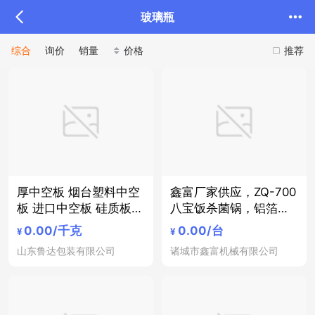
玻璃瓶
综合
询价
销量
价格
推荐
厚中空板 烟台塑料中空
鑫富厂家供应，ZQ-700
板 进口中空板 硅质板
八宝饭杀菌锅，铝箔袋
中空板玻璃瓶托 中空板
杀菌锅，八宝粥蒸汽式
0.00
/千克
0.00
/台
¥
¥
网 阳光中空板 重庆pp
杀菌锅，马口铁罐头蒸
山东鲁达包装有限公司
诸城市鑫富机械有限公司
中空板 中空板盒
汽式杀菌锅，玻璃瓶杀
菌锅