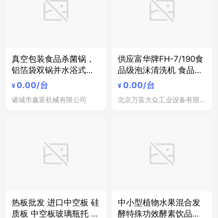
真空包装食品杀菌锅，
供应富华牌FH-7/190食
铝箔袋双锅并水浴式杀
品级泡沫清洗机 食品级
菌锅蒸煮锅，玻璃瓶双
清洗机 玻璃瓶清洗供应
0.00
/台
0.00
/台
¥
¥
锅并联水浴式杀菌
工厂机械设备清洗 医院
诸城市鑫富机械有限公司
北京万富大众工业设备有限公司
器械设备清洗 清洗机厂
家
热板批发 进口中空板 硅
中小型植物水果混合发
质板 中空板玻璃瓶托 中
酵特殊功效酵素饮品全