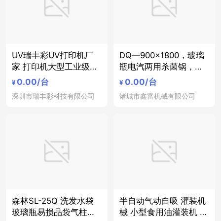
UV瑞丰彩UV打印机厂
DQ—900x1800，玻璃
家 打印机大型工业级圆
瓶电汽两用杀菌锅，豆
柱体保温杯玻璃瓶亚克
奶电汽两用杀菌锅
0.00
/台
0.00
/台
¥
¥
力标牌图案定制印刷机
深圳市瑞丰彩科技有限公司
诸城市鑫富机械有限公司
森林SL-25Q 洗发水袋
半自动气动自吸 灌装机
玻璃瓶易损品袋气柱包
械 小型食用油灌装机 玻