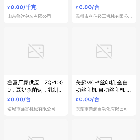
空板网 阳光中空板 耐磨
套生产线项目-80ml玻
0.00
/千克
0.00
/台
¥
¥
板厂家 重庆pp中空板
璃瓶装4000瓶每小时水
山东鲁达包装有限公司
温州市科信轻工机械有限公司
中空板盒
果酵素整套生产加工项
目
鑫富厂家供应，ZQ-100
美超MC-*丝印机 全自
0，豆奶杀菌锅，乳制品
动丝印机 自动丝印机 丝
蒸汽式杀菌锅，核桃露
网印刷机 玻璃瓶塑料瓶
0.00
/台
0.00
/台
¥
¥
蒸汽式杀菌锅，杏仁露
丝印机 半自动丝印机 电
诸城市鑫富机械有限公司
东莞市美超自动化有限公司
蒸汽式杀菌锅，玻璃瓶
子丝印机 厂家定制丝印
杀菌锅
机