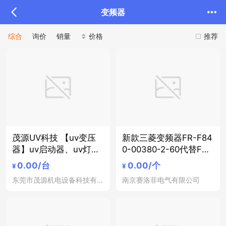
变频器
综合
询价
销量
价格
推荐
茂源UV科技 【uv变压
新款三菱变频器FR-F84
器】uv启动器、uv灯管
0-00380-2-60代替FR-
变压器、uv固化机变压
F740-18.5K-CHT 18.5
0.00
/台
0.00
/个
¥
¥
器
KW 变频器
东莞市茂源机电设备科技有限公司
南京赛洛菲电气有限公司