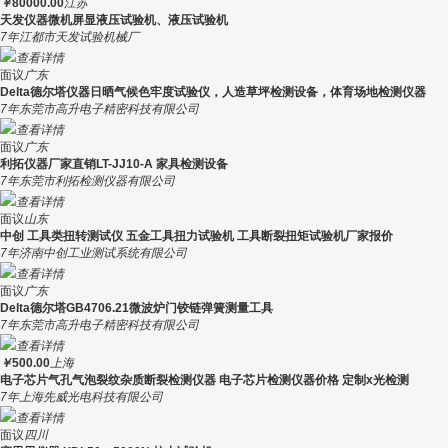
￥
80000.00
江苏
天发仪器微机屏显液压试验机、液压试验机
7年
江都市天发试验机械厂
查看详情
面议
广东
Delta德尔塔仪器​日晒气候色牢度试验仪，人造草坪检测设备，体育场地检测仪器
7年
东莞市高升电子精密科技有限公司
查看详情
面议
广东
利拓仪器厂家直销LT-JJ10-A 家具检测设备
7年
东莞市利拓检测仪器有限公司
查看详情
面议
山东
中创 工具类扭转测试仪 五金工具扭力试验机 工具断裂扭矩试验机厂家报价
7年
济南中创工业测试系统有限公司
查看详情
面议
广东
Delta德尔塔GB4706.21微波炉门铰链弹簧测量工具
7年
东莞市高升电子精密科技有限公司
查看详情
￥
500.00
上海
电子芯片气孔气泡裂纹杂质断裂检测仪器 电子芯片检测仪器价格 定制x光检测
7年
上海先威光电科技有限公司
查看详情
面议
四川