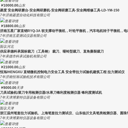
查看详情
￥
10000.00
山东
菱度 安全阀研磨台-安全阀研磨机-安全阀研磨工具-安全阀维修工具-LD-YM-150
7年
济南菱度自动化科技有限公司
查看详情
￥
18800.00
山东
济南五星厂家直销RYQ-3A 软支撑动平衡机，叶轮平衡机，汽车电机转子平衡机，
7年
济南五星测试仪器有限公司
查看详情
面议
河北
供应承德科承国标裁刀（工具钢） 裁刀、哑铃型裁刀、直角撕裂裁刀
7年
承德市科承试验机有限公司
查看详情
￥
21000.00
山东
恒旭/HENGXU 直销微机控制电力安全工具 安全带拉力试验机建筑工程 拉力测试仪
7年
济南恒旭试验机技术有限公司
查看详情
￥
8000.00
天津
刀具试验机/菜刀专用检测仪器/水果刀锋利度检测仪器 锋利度测试机
7年
天津博莱特仪器设备有限公司
查看详情
面议
天津
浙江温州笔套拉力试验机、上海笔套拉力测试仪、山东临沂文具笔类检测仪器、圆珠
7年
天津博莱特仪器设备有限公司
查看详情