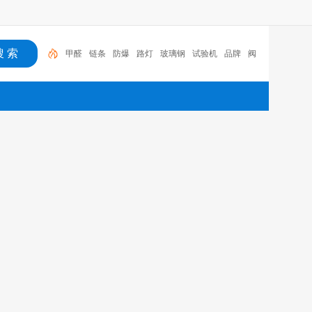
甲醛
链条
防爆
路灯
玻璃钢
试验机
品牌
阀
门
健康
食品