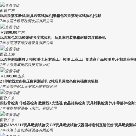
查看详情
面议
广东
玩具跌落实验机|玩具跌落试验机|纸箱包装跌落测试试验机|包邮
7年
东莞市欧可检测仪器有限公司
查看详情
￥
3800.00
广东
玩具车包装纸箱爆破强度试验机、玩具车包装纸箱耐破强度试验机
7年
东莞博莱德仪器设备有限公司
查看详情
面议
上海
玩具检测仪断针无损检测仪,药材采工厂检测 工业工厂制造商产品检测 电子制造商检
7年
上海先威光电科技有限公司
查看详情
￥
1001.00
山东
2T伸缩线发条拉压疲劳测试机 2吨玩具用发条疲劳强度实验机
7年
济南中创工业测试系统有限公司
查看详情
面议
广东
四肢骨检测 传感器检测 数据线X光透视 食品封装检测 玩具封装检测 汽车零部件检测
7年
睿奥检测设备（东莞）有限公司
查看详情
面议
广东
嘉仪JAY-9311玩具燃烧试验仪 GB玩具燃烧试验仪器国标定制直销低价 玩具燃烧测
7年
珠海市嘉仪测试设备有限公司