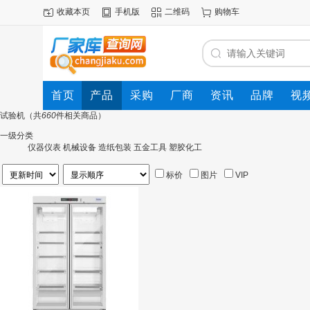
收藏本页
手机版
二维码
购物车
首页
产品
采购
厂商
资讯
品牌
视
试验机
（共
660
件相关商品）
一级分类
仪器仪表
机械设备
造纸包装
五金工具
塑胶化工
标价
图片
VIP