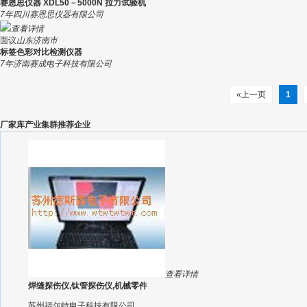
赛恩思仪器 XDL50－5000N 拉力试验机
7年
四川赛恩思仪器有限公司
查看详情
面议
山东济南市
标签色彩对比检测仪器
7年
济南赛成电子科技有限公司
«上一页
1
厂家库产业集群推荐企业
查看详情
焊缝探伤仪,钛管探伤仪,机械零件
苏州福尔特电子科技有限公司