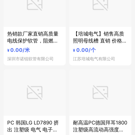
热销款厂家直销高质量
【培城电气】销售高质
电线保护软管，阻燃波
照明母线槽 直销 价格低
纹软管，机电气绝缘保
廉
0.00
/米
0.00
/个
¥
¥
护软管、照明设备、汽
深圳市诺锐软管有限公司
江苏培城电气有限公司
车制造，航空设备，地
铁，火车等通用
PC 韩国LG LD7890 挤
耐高温PC德国拜耳1800
出 注塑级 电气 电子应
注塑级高流动高强度照