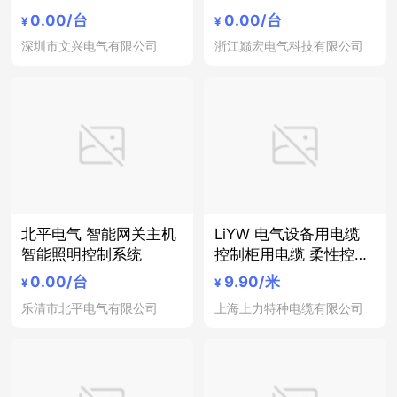
箱 电气电器控制箱 国产
帘控制模块 智能照明控
0.00
/台
0.00
/台
¥
¥
红兴成套配电箱开关柜
制器
深圳市文兴电气有限公司
浙江巅宏电气科技有限公司
照明配电柜按客户要求
或图纸定制定制
北平电气 智能网关主机
LiYW 电气设备用电缆
智能照明控制系统
控制柜用电缆 柔性控制
电缆 照明
0.00
/台
9.90
/米
¥
¥
乐清市北平电气有限公司
上海上力特种电缆有限公司