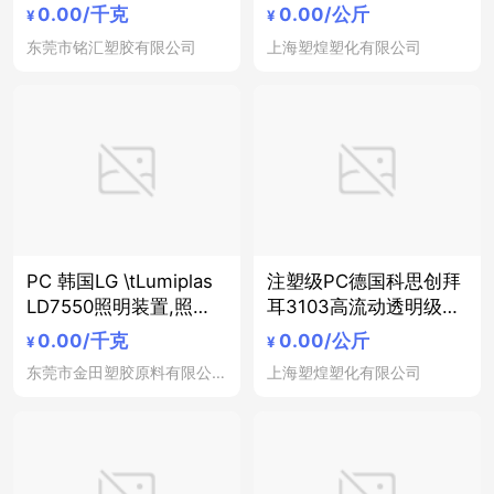
用领域 照明漫射器 照明
明灯具汽车部件电子电
0.00
/千克
0.00
/公斤
¥
¥
装置
气部件PC料
东莞市铭汇塑胶有限公司
上海塑煌塑化有限公司
PC 韩国LG \tLumiplas
注塑级PC德国科思创拜
LD7550照明装置,照明
耳3103高流动透明级标
应用,电气/电子应用领
准级照明灯具电子电气
0.00
/千克
0.00
/公斤
¥
¥
域,照明漫射器 - 低光扩
部件PC料
东莞市金田塑胶原料有限公司
上海塑煌塑化有限公司
散,V