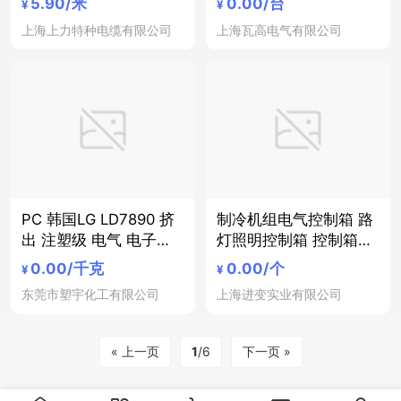
5.90
/米
0.00
/台
¥
¥
上海上力特种电缆有限公司
上海瓦高电气有限公司
PC 韩国LG LD7890 挤
制冷机组电气控制箱 路
出 注塑级 电气 电子应
灯照明控制箱 控制箱的
用领域 照明漫射器 照明
原理 伽玖
0.00
/千克
0.00
/个
¥
¥
装置
东莞市塑宇化工有限公司
上海进变实业有限公司
« 上一页
1
/6
下一页 »