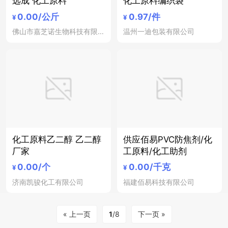
远成 化工原料
化工原料编织袋
0.00
/公斤
0.97
/件
¥
¥
佛山市嘉芝诺生物科技有限公司
温州一迪包装有限公司
化工原料乙二醇 乙二醇
供应佰易PVC防焦剂/化
厂家
工原料/化工助剂
0.00
/个
0.00
/千克
¥
¥
济南凯骏化工有限公司
福建佰易科技有限公司
« 上一页
1
/8
下一页 »