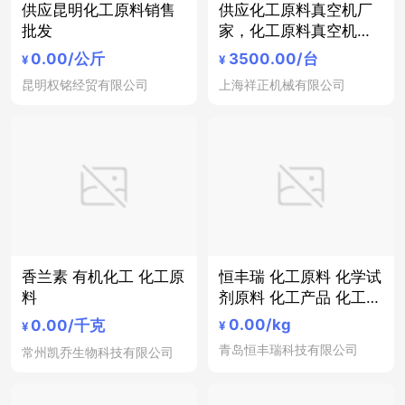
供应昆明化工原料销售
供应化工原料真空机厂
批发
家，化工原料真空机品
牌，化工原料真空机价
0.00
/公斤
3500.00
/台
¥
¥
格化工原料真空包装机
昆明权铭经贸有限公司
上海祥正机械有限公司
香兰素 有机化工 化工原
恒丰瑞 化工原料 化学试
料
剂原料 化工产品 化工设
备
0.00
/kg
0.00
/千克
¥
¥
青岛恒丰瑞科技有限公司
常州凯乔生物科技有限公司