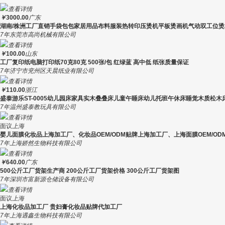
查看详情
￥
3000.00
广东
湖南/株洲工厂直销手袋包包家居用品布料服装热转印压烫机平板烫画机气动双工位
7年
东莞市高尚机械有限公司
查看详情
￥
100.00
山东
工厂复印纸电脑打印纸70克80克 500张/包 红绿蓝 高中低 纸张质量保证
7年
济宁市兖州区天晨纸业有限公司
查看详情
￥
110.00
浙江
盛泰游乐ST-0005幼儿园床家具实木叠叠床儿童午睡床幼儿托班午休床睡觉木质松
7年
温州盛泰教玩具有限公司
查看详情
面议
上海
婴儿面膜化妆品上海加工厂、化妆品OEM/ODM贴牌上海加工厂、上海面膜OEM/OD
7年
上海娇然生物科技有限公司
查看详情
￥
640.00
广东
500公斤工厂货架生产商 200公斤工厂货架价格 300公斤工厂货架图
7年
深圳市富新源仓储设备有限公司
查看详情
面议
上海
上海化妆品加工厂 贵妇膏化妆品贴牌代加工厂
7年
上海遇鑫生物科技有限公司