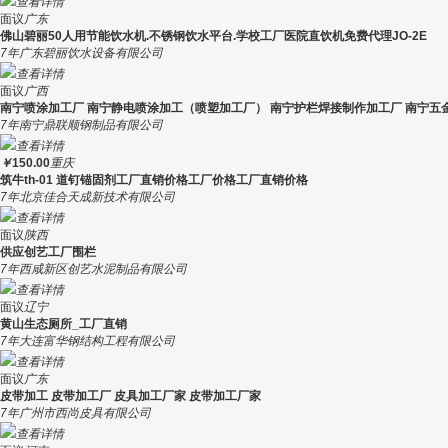
查看详情
面议
广东
佛山碧丽50人用节能饮水机.不锈钢饮水平台.学校工厂医院直饮机免费代理JO-2E
7年
广东碧丽饮水设备有限公司
查看详情
面议
广西
南宁喷涂加工厂 南宁静电喷涂加工（喷塑加工厂） 南宁护栏焊接制作加工厂 南宁五
7年
南宁鼎联顺钢制品有限公司
查看详情
￥
150.00
重庆
筑牛th-01 道钉锚固剂工厂直销价格工厂价格工厂直销价格
7年
北京佳合天成新技术有限公司
查看详情
面议
陕西
供应创艺工厂围栏
7年
西咸新区创艺水泥制品有限公司
查看详情
面议
辽宁
黄山生态厕所_工厂直销
7年
大连富华钢结构工程有限公司
查看详情
面议
广东
皮带加工 皮带加工厂 皮具加工厂家 皮带加工厂家
7年
广州市西尚皮具有限公司
查看详情