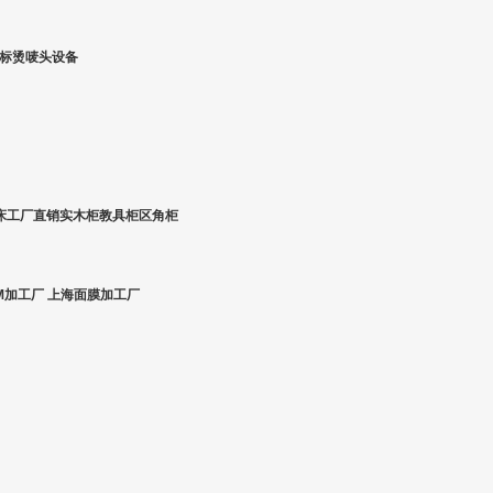
烫标烫唛头设备
木床工厂直销实木柜教具柜区角柜
M加工厂 上海面膜加工厂