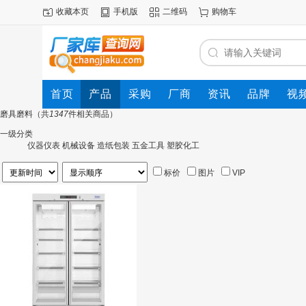
收藏本页
手机版
二维码
购物车
首页
产品
采购
厂商
资讯
品牌
视
磨具磨料
（共
1347
件相关商品）
一级分类
仪器仪表
机械设备
造纸包装
五金工具
塑胶化工
标价
图片
VIP