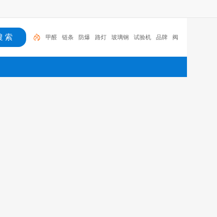
甲醛
链条
防爆
路灯
玻璃钢
试验机
品牌
阀
门
健康
食品
甲醛