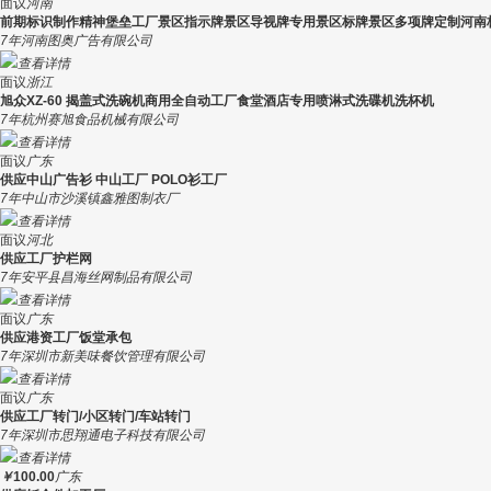
面议
河南
前期标识制作精神堡垒工厂景区指示牌景区导视牌专用景区标牌景区多项牌定制河南
7年
河南图奥广告有限公司
查看详情
面议
浙江
旭众XZ-60 揭盖式洗碗机商用全自动工厂食堂酒店专用喷淋式洗碟机洗杯机
7年
杭州赛旭食品机械有限公司
查看详情
面议
广东
供应中山广告衫 中山工厂 POLO衫工厂
7年
中山市沙溪镇鑫雅图制衣厂
查看详情
面议
河北
供应工厂护栏网
7年
安平县昌海丝网制品有限公司
查看详情
面议
广东
供应港资工厂饭堂承包
7年
深圳市新美味餐饮管理有限公司
查看详情
面议
广东
供应工厂转门/小区转门/车站转门
7年
深圳市思翔通电子科技有限公司
查看详情
￥
100.00
广东