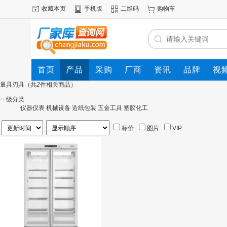
收藏本页
手机版
二维码
购物车
首页
产品
采购
厂商
资讯
品牌
视
量具刃具
（共
2
件相关商品）
一级分类
仪器仪表
机械设备
造纸包装
五金工具
塑胶化工
标价
图片
VIP