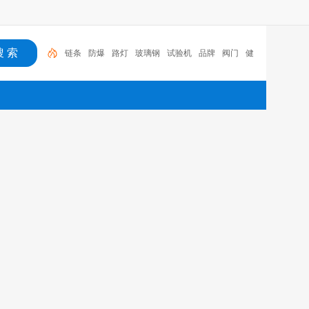
链条
防爆
路灯
玻璃钢
试验机
品牌
阀门
健
康
食品
甲醛