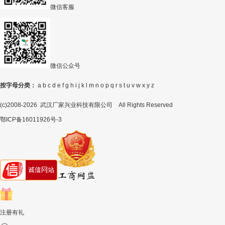
微信客服
微信公众号
按字母分类：
a
b
c
d
e
f
g
h
i
j
k
l
m
n
o
p
q
r
s
t
u
v
w
x
y
z
(c)2008-2026 武汉厂家兴业科技有限公司 All Rights Reserved
鄂ICP备16011926号-3
注册有礼