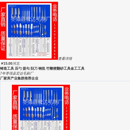
查看详情
￥
15.00
河北
铸造工具 压勺 提勾 刮刀 钢批 竹鞭梗翻砂工具金工工具
7年
枣强县宏达毛刷厂
厂家库产业集群推荐企业