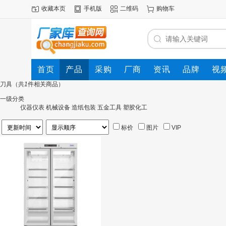
收藏本页
手机版
二维码
购物车
首页
产品
采购
厂商
资讯
品牌
视
刀具
（共
1
件相关商品）
一级分类
仪器仪表
机械设备
造纸包装
五金工具
塑胶化工
标价
图片
VIP