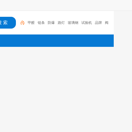
甲醛
链条
防爆
路灯
玻璃钢
试验机
品牌
阀
门
健康
食品