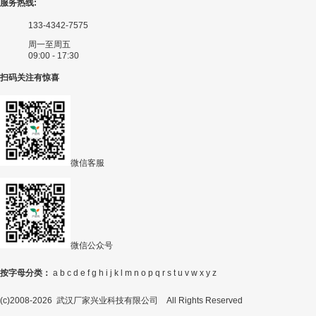
服务热线:
133-4342-7575
周一至周五
09:00 - 17:30
扫码关注有惊喜
微信客服
微信公众号
按字母分类：
a
b
c
d
e
f
g
h
i
j
k
l
m
n
o
p
q
r
s
t
u
v
w
x
y
z
(c)2008-2026 武汉厂家兴业科技有限公司 All Rights Reserved