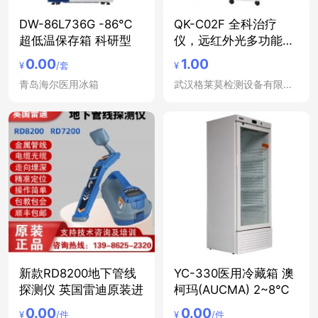
DW-86L736G -86℃
QK-C02F 全科治疗
超低温保存箱 科研型
仪，远红外光多功能治
疗仪
0.00
1.00
¥
/套
¥
青岛海尔医用冰箱
武汉格莱莫检测设备有限公司
新款RD8200地下管线
YC-330医用冷藏箱 澳
探测仪 英国雷迪原装进
柯玛(AUCMA) 2~8℃
0.00
0.00
¥
/件
¥
/件