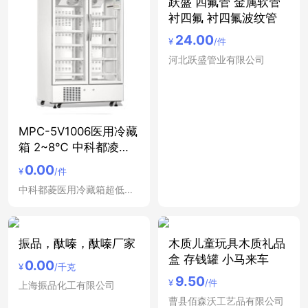
跃盛 四氟管 金属软管
衬四氟 衬四氟波纹管
24.00
¥
/件
河北跃盛管业有限公司
MPC-5V1006医用冷藏
箱 2~8℃ 中科都凌双
开
0.00
¥
/件
中科都菱医用冷藏箱超低温冰箱安徽合肥医用低温保存箱
振品，酞嗪，酞嗪厂家
木质儿童玩具木质礼品
盒 存钱罐 小马来车
0.00
¥
/千克
9.50
¥
/件
上海振品化工有限公司
曹县佰森沃工艺品有限公司