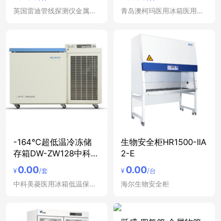
英国雷迪管线探测仪金属管道定位仪
青岛澳柯玛医用冰箱医用冷藏箱低温冰箱冷藏柜立式冷冻
-164℃超低温冷冻储
生物安全柜HR1500-IIA
存箱DW-ZW128中科美
2-E
菱
0.00
0.00
¥
/套
¥
/台
中科美菱医用冰箱低温保存箱冷藏箱
海尔生物安全柜