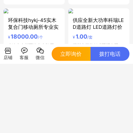
环保科技hykj-45实木
供应全新大功率科瑞LE
复合门移动厕所专业实
D道路灯 LED道路灯价
18000.00
1.00
¥
/个
¥
/套
大连市金州区德泉木门厂
深圳市三能低碳照明有限公司
立即询价
拨打电话
店铺
客服
微信
方孔工具挂板，方孔
凡华时代 玩具公仔
板，洞洞板
0.00
¥
/pcs
0.00
¥
/件
深圳市凡华时代礼品有限公司
东莞市东快五金制品有限公司
包装盒印刷，深圳包装
化妆美容工具伊人红妆
盒印刷，深圳印刷厂
优质天然纯棉化妆棉10
0.00
3.50