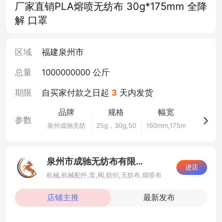
厂家直销PLA熔喷无纺布 30g*175mm 全降
解 口罩
区域
福建泉州市
总量
1000000000 公斤
期限
自买家付款之日起
3
天内发货
品牌
规格
幅宽
参数
泉州成驰无纺
25g，30g,50
160mm,175m
布
g
m,195mm,23
0mm
泉州市成驰无纺布有限公司
进店
机械,机械配件,泵,阀,纺织,无纺布,熔喷布
店铺主推
最新发布