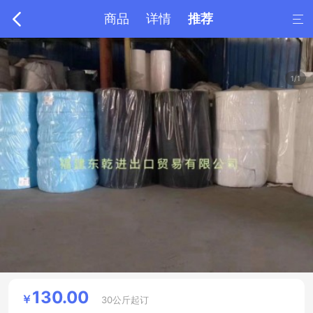

商品
详情
推荐

1/1
130.00
￥
30公斤起订