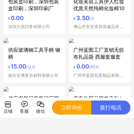
包装盒印刷，深圳包装
化妆美容工具伊人红妆
盒印刷，深圳印刷厂
优质天然纯棉化妆棉10
0.00
3.50
¥
¥
/个
深圳久优印务有限公司
佛山市安安美容保健品有限公司
供应玻璃钢工具手柄 锹
广州蓝图工厂直销无纺
柄
布礼品袋 西服套服套
15.00
0.00
¥
/公斤
¥
/PCS
南京安博复合材料有限公司
广州市蓝图包装制品有限公司
供应空气门空气门厂家
广东外贸品牌羊毛PU
直销供应空气门空气门
化妆工具包化妆刷套装
立即询价
拨打电话
店铺
客服
微信
包
1310.00
39.00
¥
/台
¥
/个
佛山市南海区狮山唐边得力达塑料五金电器厂
东莞市立葳实业有限公司