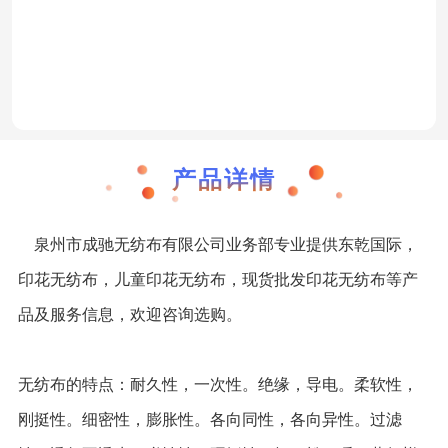
厂家供应 多种颜色彩色无纺布一次性布料
熔喷无纺布定制口罩制作材料拒水防沫过滤
涤纶针刺无纺布大量26cm 16cm
厂家现货 清凉
冷
产品详情
泉州市成驰无纺布有限公司业务部专业提供东乾国际，
印花无纺布，儿童印花无纺布，现货批发印花无纺布等产
品及服务信息，欢迎咨询选购。
无纺布的特点：耐久性，一次性。绝缘，导电。柔软性，
刚挺性。细密性，膨胀性。各向同性，各向异性。过滤