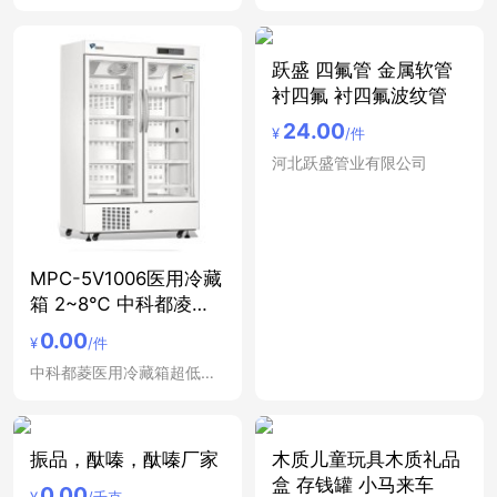
跃盛 四氟管 金属软管
衬四氟 衬四氟波纹管
24.00
¥
/件
河北跃盛管业有限公司
MPC-5V1006医用冷藏
箱 2~8℃ 中科都凌双
开
0.00
¥
/件
中科都菱医用冷藏箱超低温冰箱安徽合肥医用低温保存箱
振品，酞嗪，酞嗪厂家
木质儿童玩具木质礼品
盒 存钱罐 小马来车
0.00
¥
/千克