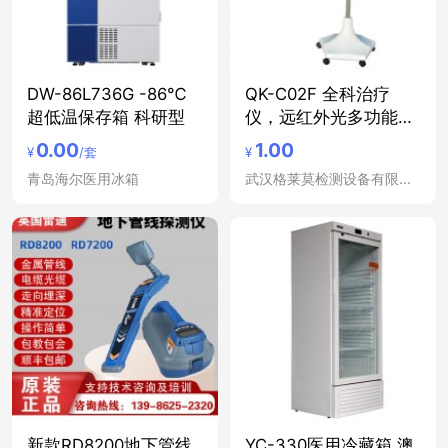
DW-86L736G -86℃
QK-C02F 全科治疗
超低温保存箱 科研型
仪，远红外光多功能治
疗仪
0.00
1.00
¥
/套
¥
青岛海尔医用冰箱
武汉格莱莫检测设备有限公司
新款RD8200地下管线
YC-330医用冷藏箱 澳