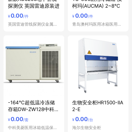
探测仪 英国雷迪原装进
柯玛(AUCMA) 2~8℃
0.00
0.00
¥
/件
¥
/件
英国雷迪管线探测仪金属管道定位仪
青岛澳柯玛医用冰箱医用冷藏箱低温冰箱冷藏柜立式冷冻
-164℃超低温冷冻储
生物安全柜HR1500-IIA
存箱DW-ZW128中科美
2-E
菱
0.00
0.00
¥
/套
¥
/台
中科美菱医用冰箱低温保存箱冷藏箱
海尔生物安全柜