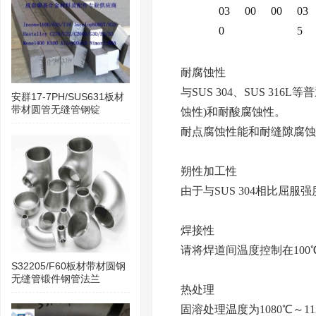
03
00
00
03
0
5
耐腐蚀性
与
SUS 304、SUS 31
安群17-7PH/SUS631板材
带材圆管无缝管钢锭
蚀性)和耐酸腐蚀性。
耐点腐蚀性能和耐缝隙腐蚀
朔性加工性
由于与
SUS 304相比屈
焊接性
请将焊道间温度控制在
100
S32205/F60板材带材圆钢
无缝管锻件钢管法兰
热处理
固溶处理温度为
1080
℃
～
11