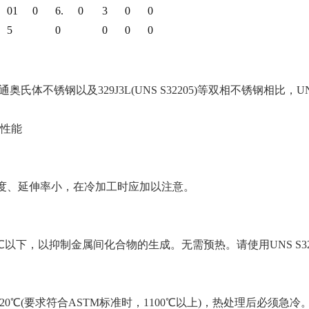
01
0
6.
0
3
0
0
5
0
0
0
0
6L等普通奥氏体不锈钢以及329J3L(UNS S32205)等双相不锈钢
性能
服强度、延伸率小，在冷加工时应加以注意。
℃
以下，以抑制金属间化合物的生成。无需预热。请使用
UNS S
20
℃
(要求符合ASTM标准时，1100
℃
以上
)，热处理后必须急冷