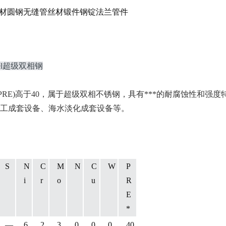
板材带材圆钢无缝管丝材锻件钢锭法兰管件
l
超级双相钢
(PRE)高于40，属于超级双相不锈钢，具有***的耐腐蚀性和强度特性。与U
工成套设备、海水淡化成套设备等。
S
N
C
M
N
C
W
P
i
r
o
u
R
E
*
―
6.
2
3.
0.
0.
0.
40