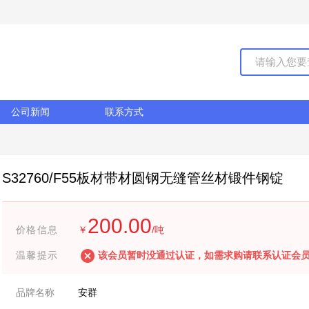
公司新闻
联系方式
S32760/F55板材带材圆钢无缝管丝材锻件钢锭
200.00
价格信息
￥
/吨
温馨提示
该会员暂时没通过认证，如需求购请联系认证会
品牌名称
安群