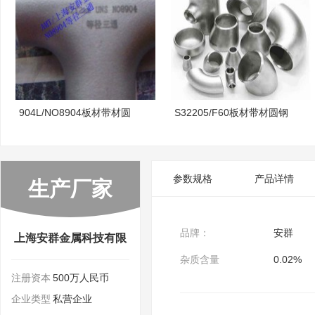
904L/NO8904板材带材圆
S32205/F60板材带材圆钢
参数规格
产品详情
生产厂家
品牌：
安群
上海安群金属科技有限
杂质含量
0.02%
注册资本
500万人民币
公司
企业类型
私营企业