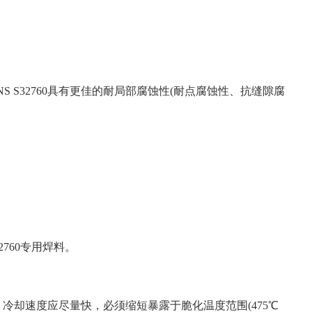
相比，UNS S32760具有更佳的耐局部腐蚀性(耐点腐蚀性、抗缝隙腐
32760专用焊料。
。冷却速度应尽量快，必须缩短暴露于脆化温度范围(475
℃