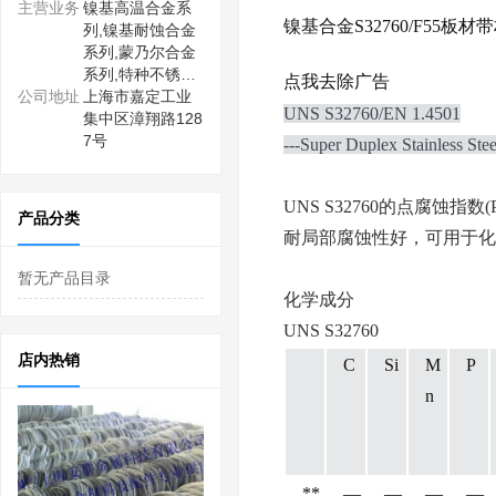
主营业务
镍基高温合金系
镍基合金S32760/F55
列,镍基耐蚀合金
系列,蒙乃尔合金
系列,特种不锈…
点我去除广告
公司地址
上海市嘉定工业
UNS S32760/EN 1.4501
集中区漳翔路128
7号
---
Super
Duplex
Stainless Stee
UNS S32760的点腐蚀指数
产品分类
耐局部腐蚀性好，可用于化
暂无产品目录
化学成分
UNS S32760
店内热销
C
Si
M
P
n
**
―
―
―
―