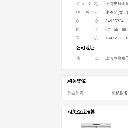
公司名称
上海安群金
联系人
张杰金(女士
Q Q
249953241
电话
021-558896
手机
134725251
公司地址
地址
上海市嘉定工
相关资源
仪器仪表
机械设备
相关企业推荐