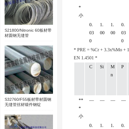
*
小
0.
1.
1.
0.
S21800/Nitronic 60板材带
03
00
00
03
材圆钢无缝管
0
0
* PRE = %Cr + 3.3x%Mo +
EN 1.4501 *
C
Si
M
P
n
S32760/F55板材带材圆钢
**
―
―
―
―
无缝管丝材锻件钢锭
*
小
0.
1.
1.
0.