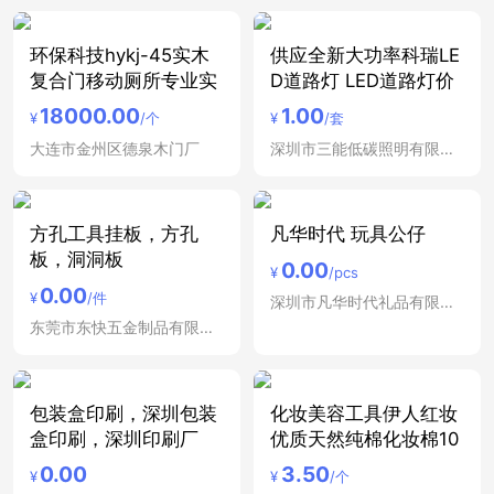
环保科技hykj-45实木
供应全新大功率科瑞LE
复合门移动厕所专业实
D道路灯 LED道路灯价
18000.00
1.00
¥
/个
¥
/套
大连市金州区德泉木门厂
深圳市三能低碳照明有限公司
方孔工具挂板，方孔
凡华时代 玩具公仔
板，洞洞板
0.00
¥
/pcs
0.00
¥
/件
深圳市凡华时代礼品有限公司
东莞市东快五金制品有限公司
包装盒印刷，深圳包装
化妆美容工具伊人红妆
盒印刷，深圳印刷厂
优质天然纯棉化妆棉10
0.00
3.50
¥
¥
/个