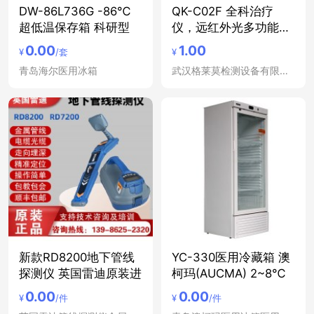
DW-86L736G -86℃
QK-C02F 全科治疗
超低温保存箱 科研型
仪，远红外光多功能治
疗仪
0.00
1.00
¥
/套
¥
青岛海尔医用冰箱
武汉格莱莫检测设备有限公司
新款RD8200地下管线
YC-330医用冷藏箱 澳
探测仪 英国雷迪原装进
柯玛(AUCMA) 2~8℃
0.00
0.00
¥
/件
¥
/件