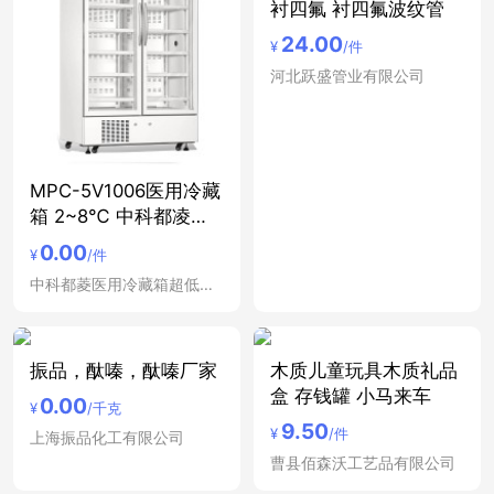
衬四氟 衬四氟波纹管
24.00
¥
/件
河北跃盛管业有限公司
MPC-5V1006医用冷藏
箱 2~8℃ 中科都凌双
开
0.00
¥
/件
中科都菱医用冷藏箱超低温冰箱安徽合肥医用低温保存箱
振品，酞嗪，酞嗪厂家
木质儿童玩具木质礼品
盒 存钱罐 小马来车
0.00
¥
/千克
9.50
¥
/件
上海振品化工有限公司
曹县佰森沃工艺品有限公司