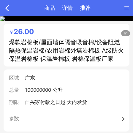

商品
详情
推荐

26.00
￥
1/1
爆款岩棉板/屋面墙体隔音吸音棉/设备阻燃
隔热保温岩棉/农用岩棉外墙岩棉板 A级防火
保温岩棉板 保温岩棉板 岩棉保温板厂家
区域
广东
总量
100000000 公升
期限
自买家付款之日起
天内发货
参数