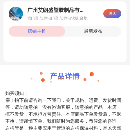
广州艾朗盛塑胶制品有限公司
进店
软门帘,防静电门帘,防静电软板,台垫,橡胶板,快速卷门,塑料瓶,斑纹材料,PVC门帘,PVC软板
店铺主推
最新发布
广州艾朗盛防静电PVC塑料地板PVC塑胶地胶透
广州艾朗盛 生产批发定制PVC透明软板 软玻
爆款岩棉板/屋面墙体隔音吸音
产品详情
购买须知：
亲！拍下前请咨询一下我们，关于规格、运费、发货时间
等，请勿随意拍！没有咨询客服，随意拍的产品，本店一
概不发货，不承担连带责任。本店商品下单发货后，不退
不换，请谨慎下单。我们随时为您服务，恭候您的咨询！
岩棉管是一种主要应用于管道的岩棉保温材料，是以天然