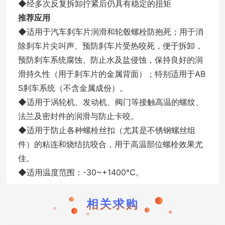
◆经多次反复拆卸拧紧后仍具有稳定的扭矩
推荐应用
◆适用于汽车刹车片润滑和轮毂螺栓防抱死；用于消
除刹车片尖叫声、预防刹车片受热咬死，便于拆卸，
预防刹车系统腐蚀、防止水及盐侵蚀，保持良好的润
滑持久性（用于刹车片的金属背面）；特别适用于
AB
S
刹车系统（不含金属成份）。
◆适用于涡轮机、发动机、阀门等接触高温的螺纹、
法兰及密封件的润滑与防止卡咬。
◆适用于防止各种螺栓丝扣（尤其是不锈钢螺丝组
件）的粘连和烧结抗咬合，用于高温部位螺栓效果尤
佳。
◆适用温度范围：
-30~+1400
℃。
相关求购