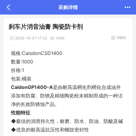
采购详情
刹车片消音油膏 陶瓷防卡剂
0报价
2020-10-07 17:32
1406
规格:CaisdonCSD1400
数量:1000
价格:1
包装:桶装
CaidonGP1400-A
是由耐高温稠化剂稠化合成油并
添加有防腐、防锈及精细陶瓷粉末精制而成的一种洁
净的长效防锈蚀产品。
性能特征
◆极佳的润滑持久性，耐磨、防水、防油、防酸及碱
◆优良的耐高温抗压性和螺纹密封性