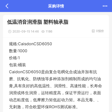
采购详情
低温消音润滑脂 塑料轴承脂
0报价
2020-09-15 14:46
1186
规格:CaisdonCSD6050
数量:1000
价格:1
包装:桶装
CaidonCSD6050是由复合皂稠化合成油并加有抗
磨、抗氧化、防锈蚀等多种添加剂精制而成的均匀油
膏
,
具有良好的高低温性、润滑性、高速性能，长寿命
润滑或终生润滑，运转精度高，保证平滑运行，表面
动态粘度低，低摩擦力矩低起动力矩。本品无毒、、
无刺激，符合欧盟环保
ROHS
测试标准。