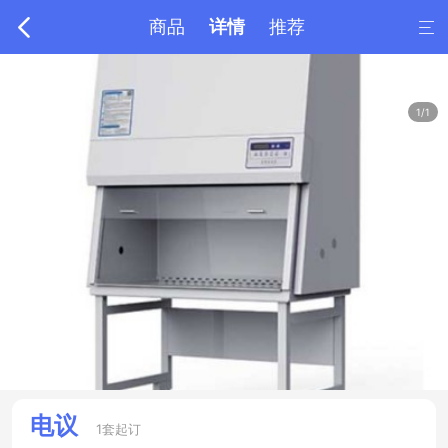

商品
详情
推荐

1/1
电议
1套起订