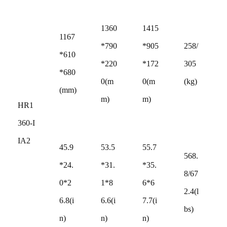
1360
1415
1167
*790
*905
258/
*610
*220
*172
305
*680
0(m
0(m
(kg)
(mm)
m)
m)
HR1
360-I
IA2
45.9
53.5
55.7
568.
*24.
*31.
*35.
8/67
0*2
1*8
6*6
2.4(l
6.8(i
6.6(i
7.7(i
bs)
n)
n)
n)