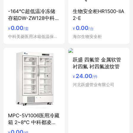
-164℃超低温冷冻储
生物安全柜HR1500-IIA
存箱DW-ZW128中科美
2-E
菱
0.00
0.00
¥
/套
¥
/台
中科美菱医用冰箱低温保存箱冷藏箱
海尔生物安全柜
跃盛 四氟管 金属软管
衬四氟 衬四氟波纹管
24.00
¥
/件
河北跃盛管业有限公司
MPC-5V1006医用冷藏
箱 2~8℃ 中科都凌双
开
0.00
¥
/件