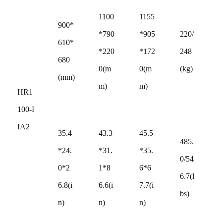
1100
1155
900*
*790
*905
220/
610*
*220
*172
248
680
0(m
0(m
(kg)
(mm)
m)
m)
HR1
100-I
IA2
35.4
43.3
45.5
485.
*24.
*31.
*35.
0/54
0*2
1*8
6*6
6.7(l
6.8(i
6.6(i
7.7(i
bs)
n)
n)
n)