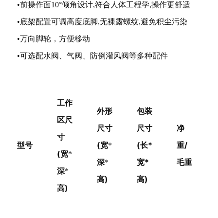
•前操作面10°倾角设计,符合人体工程学,操作更舒适
•底架配置可调高度底脚,无裸露螺纹,避免积尘污染
•万向脚轮，方便移动
•可选配水阀、气阀、防倒灌风阀等多种配件
工作
外形
包装
区尺
尺寸
尺寸
净
寸
型号
(宽
(长*
重/
*
(宽
*
深
宽*
毛重
*
深
*
高)
高)
高)