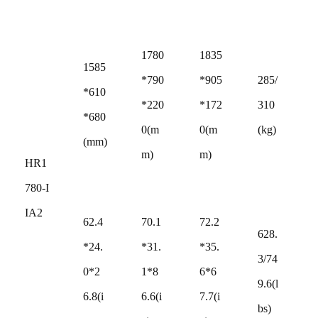
1780
1835
1585
*790
*905
285/
*610
*220
*172
310
*680
0(m
0(m
(kg)
(mm)
m)
m)
HR1
780-I
IA2
62.4
70.1
72.2
628.
*24.
*31.
*35.
3/74
0*2
1*8
6*6
9.6(l
6.8(i
6.6(i
7.7(i
bs)