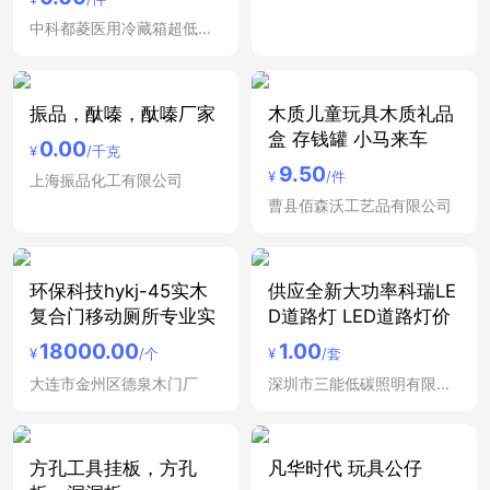
中科都菱医用冷藏箱超低温冰箱安徽合肥医用低温保存箱
振品，酞嗪，酞嗪厂家
木质儿童玩具木质礼品
盒 存钱罐 小马来车
0.00
¥
/千克
9.50
¥
/件
上海振品化工有限公司
曹县佰森沃工艺品有限公司
环保科技hykj-45实木
供应全新大功率科瑞LE
复合门移动厕所专业实
D道路灯 LED道路灯价
18000.00
1.00
¥
/个
¥
/套
大连市金州区德泉木门厂
深圳市三能低碳照明有限公司
方孔工具挂板，方孔
凡华时代 玩具公仔