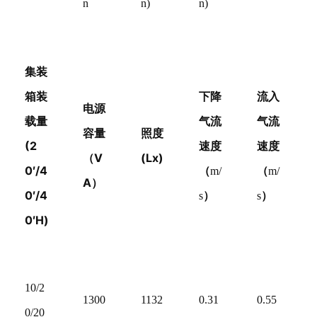
n
n)
n)
集装
箱装
下降
流入
电源
载量
气流
气流
容量
照度
(2
速度
速度
（V
(Lx)
0′/4
（
（
m/
m/
A）
0′/4
）
）
s
s
0′H)
10/2
1300
1132
0.31
0.55
0/20