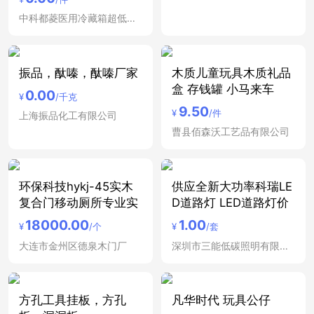
中科都菱医用冷藏箱超低温冰箱安徽合肥医用低温保存箱
振品，酞嗪，酞嗪厂家
木质儿童玩具木质礼品
盒 存钱罐 小马来车
0.00
¥
/千克
9.50
¥
/件
上海振品化工有限公司
曹县佰森沃工艺品有限公司
环保科技hykj-45实木
供应全新大功率科瑞LE
复合门移动厕所专业实
D道路灯 LED道路灯价
18000.00
1.00
¥
/个
¥
/套
大连市金州区德泉木门厂
深圳市三能低碳照明有限公司
方孔工具挂板，方孔
凡华时代 玩具公仔