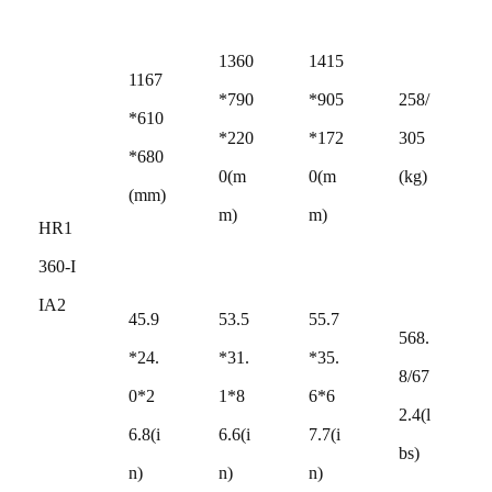
1360
1415
1167
*790
*905
258/
*610
*220
*172
305
*680
0(m
0(m
(kg)
(mm)
m)
m)
HR1
360-I
IA2
45.9
53.5
55.7
568.
*24.
*31.
*35.
8/67
0*2
1*8
6*6
2.4(l
6.8(i
6.6(i
7.7(i
bs)
n)
n)
n)