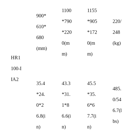
1100
1155
900*
*790
*905
220/
610*
*220
*172
248
680
0(m
0(m
(kg)
(mm)
m)
m)
HR1
100-I
IA2
35.4
43.3
45.5
485.
*24.
*31.
*35.
0/54
0*2
1*8
6*6
6.7(l
6.8(i
6.6(i
7.7(i
bs)
n)
n)
n)