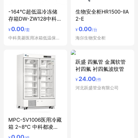
-164℃超低温冷冻储
生物安全柜HR1500-IIA
存箱DW-ZW128中科美
2-E
菱
0.00
0.00
¥
/套
¥
/台
中科美菱医用冰箱低温保存箱冷藏箱
海尔生物安全柜
跃盛 四氟管 金属软管
衬四氟 衬四氟波纹管
24.00
¥
/件
河北跃盛管业有限公司
MPC-5V1006医用冷藏
箱 2~8℃ 中科都凌双
开
0.00
¥
/件