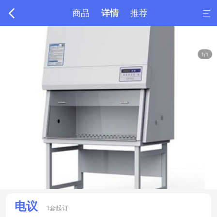

商品
详情
推荐

1/1
电议
1套起订