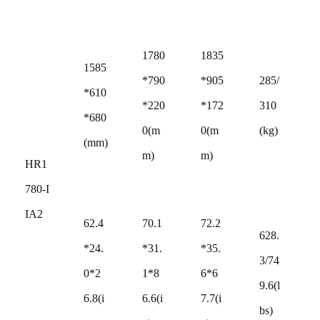
1780
1835
1585
*790
*905
285/
*610
*220
*172
310
*680
0(m
0(m
(kg)
(mm)
m)
m)
HR1
780-I
IA2
62.4
70.1
72.2
628.
*24.
*31.
*35.
3/74
0*2
1*8
6*6
9.6(l
6.8(i
6.6(i
7.7(i
bs)