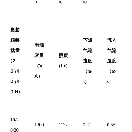
n
n)
n)
集装
箱装
下降
流入
电源
载量
气流
气流
容量
照度
(2
速度
速度
（V
(Lx)
0′/4
（
（
m/
m/
A）
0′/4
）
）
s
s
0′H)
10/2
1300
1132
0.31
0.55
0/20