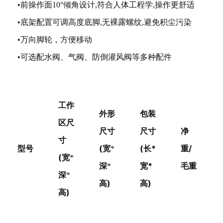
•前操作面10°倾角设计,符合人体工程学,操作更舒适
•底架配置可调高度底脚,无裸露螺纹,避免积尘污染
•万向脚轮，方便移动
•可选配水阀、气阀、防倒灌风阀等多种配件
工作
外形
包装
区尺
尺寸
尺寸
净
寸
型号
(宽
(长*
重/
*
(宽
*
深
宽*
毛重
*
深
*
高)
高)
高)